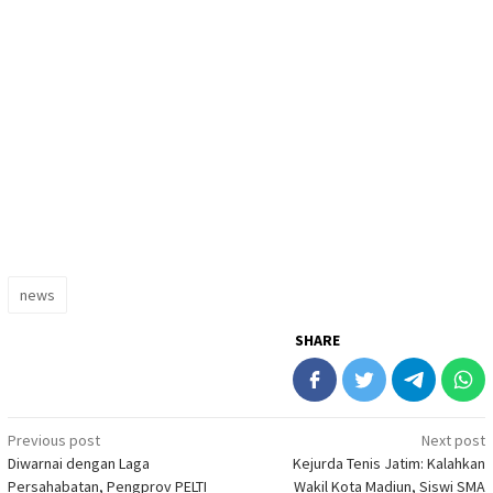
news
SHARE
Post
Previous post
Next post
Diwarnai dengan Laga
Kejurda Tenis Jatim: Kalahkan
navigation
Persahabatan, Pengprov PELTI
Wakil Kota Madiun, Siswi SMA