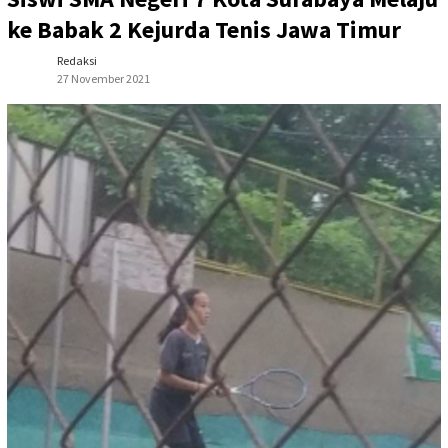
ke Babak 2 Kejurda Tenis Jawa Timur
Redaksi
27 November 2021