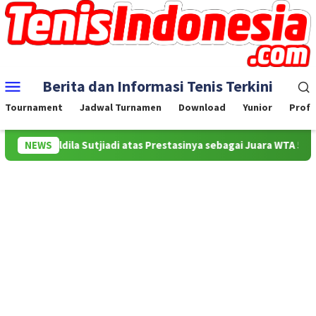
Skip
to
content
Mobile
Berita dan Informasi Tenis Terkini
Menu
Tournament
Jadwal Turnamen
Download
Yunior
Profe
 Aldila Sutjiadi atas Prestasinya sebagai Juara WTA 500 Mubadala 
NEWS