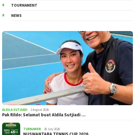
TOURNAMENT
NEWS
ALDILA SUTJIADI
2 August 2026
Pak Rildo: Selamat buat Aldila Sutjiadi …
TURNAMEN
28 July 2026
NUSWANTARA TENNIS CUP 2026