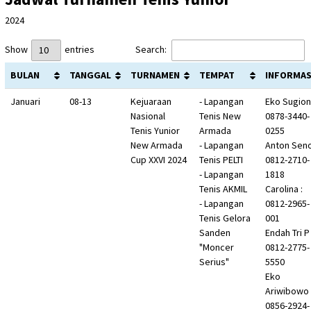
2024
Show
entries
Search:
BULAN
TANGGAL
TURNAMEN
TEMPAT
INFORMAS
Januari
08-13
Kejuaraan
- Lapangan
Eko Sugion
Nasional
Tenis New
0878-3440-
Tenis Yunior
Armada
0255
New Armada
- Lapangan
Anton Seno
Cup XXVI 2024
Tenis PELTI
0812-2710-
- Lapangan
1818
Tenis AKMIL
Carolina :
- Lapangan
0812-2965-
Tenis Gelora
001
Sanden
Endah Tri P 
"Moncer
0812-2775-
Serius"
5550
Eko
Ariwibowo 
0856-2924-