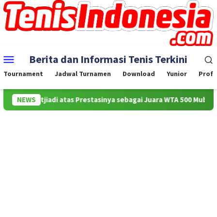
Skip
to
content
Mobile
Berita dan Informasi Tenis Terkini
Menu
Tournament
Jadwal Turnamen
Download
Yunior
Profe
dila Sutjiadi atas Prestasinya sebagai Juara WTA 500 Mubadala Ci
NEWS