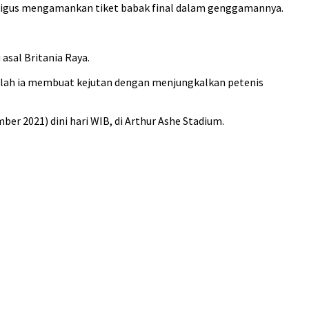
ekaligus mengamankan tiket babak final dalam genggamannya.
asal Britania Raya.
elah ia membuat kejutan dengan menjungkalkan petenis
r 2021) dini hari WIB, di Arthur Ashe Stadium.