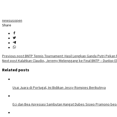
news
usopen
Share
Post
Previous post
BNTP Tennis Tournament: Hasil Lengkap Ganda Putri Pekan
Next post
Kalahkan Claudio, Jeremy Melenggang ke Final BNTP – Dunlop Elit
navigation
Related posts
Usai Juara di Portugal, Ini Bidikan Jessy Rompies Berikutnya
Eci dan Bea Apresiasi Sambutan Hangat Dubes Siswo Pramono beser