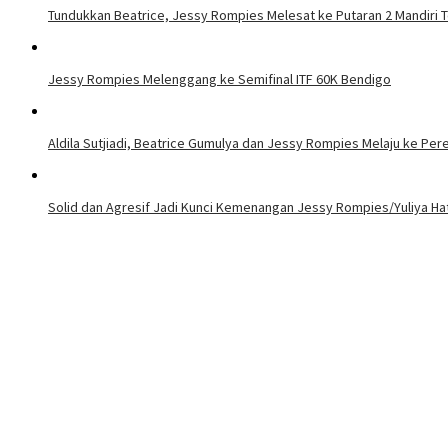
Tundukkan Beatrice, Jessy Rompies Melesat ke Putaran 2 Mandiri 
Jessy Rompies Melenggang ke Semifinal ITF 60K Bendigo
Aldila Sutjiadi, Beatrice Gumulya dan Jessy Rompies Melaju ke Per
Solid dan Agresif Jadi Kunci Kemenangan Jessy Rompies/Yuliya Hat