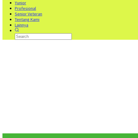
Yunior
Profesional
Senior Veteran
Tentang Kami
Lainnya
NEWS