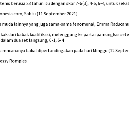
tenis berusia 23 tahun itu dengan skor 7-6(3), 4-6, 6-4, untuk s
donesia.com, Sabtu (11 September 2021).
nis muda lainnya yang juga sama-sama fenomenal, Emma Raducanu 
ak dari babak kualifikasi, melenggang ke partai pamungkas set
 dalam dua set langsung, 6-1, 6-4
rencananya bakal dipertandingakan pada hari Minggu (12 Septembe
 Jessy Rompies.