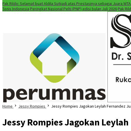
Pak Rildo: Selamat buat Aldila Sutjiadi atas Prestasinya sebagai Juara WT
Tenis Indonesia
Peringkat Nasional Pelti (PNP) edisi bulan Juli 2026
Pak Ril
Home
Jessy Rompies
Jessy Rompies Jagokan Leylah Fernandez Jua
Jessy Rompies Jagokan Leylah 