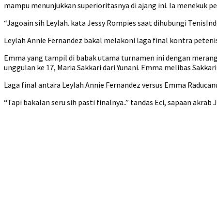
mampu menunjukkan superioritasnya di ajang ini. Ia menekuk pe
“Jagoain sih Leylah. kata Jessy Rompies saat dihubungi TenisIn
Leylah Annie Fernandez bakal melakoni laga final kontra pete
Emma yang tampil di babak utama turnamen ini dengan merangk
unggulan ke 17, Maria Sakkari dari Yunani. Emma melibas Sakkari
Laga final antara Leylah Annie Fernandez versus Emma Raducanu 
“Tapi bakalan seru sih pasti finalnya..” tandas Eci, sapaan akrab