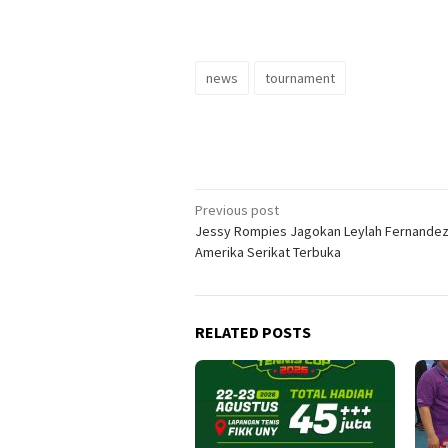
news
tournament
Post
Previous post
Jessy Rompies Jagokan Leylah Fernandez
navigation
Amerika Serikat Terbuka
RELATED POSTS