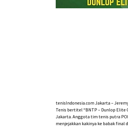
tenisIndonesia.com Jakarta – Jerem
Tenis bertitel “BNTP – Dunlop Elite C
Jakarta. Anggota tim tenis putra PO
menjejakkan kakinya ke babak final d