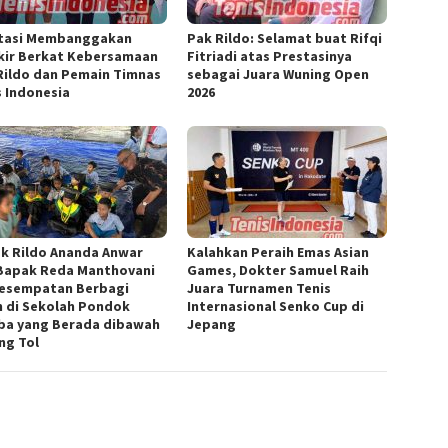
tasi Membanggakan
Pak Rildo: Selamat buat Rifqi
kir Berkat Kebersamaan
Fitriadi atas Prestasinya
Rildo dan Pemain Timnas
sebagai Juara Wuning Open
s Indonesia
2026
k Rildo Ananda Anwar
Kalahkan Peraih Emas Asian
Bapak Reda Manthovani
Games, Dokter Samuel Raih
esempatan Berbagi
Juara Turnamen Tenis
h di Sekolah Pondok
Internasional Senko Cup di
a yang Berada dibawah
Jepang
ng Tol