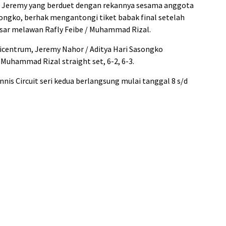
, Jeremy yang berduet dengan rekannya sesama anggota
ongko, berhak mengantongi tiket babak final setelah
r melawan Rafly Feibe / Muhammad Rizal.
picentrum, Jeremy Nahor / Aditya Hari Sasongko
Muhammad Rizal straight set, 6-2, 6-3.
nis Circuit seri kedua berlangsung mulai tanggal 8 s/d