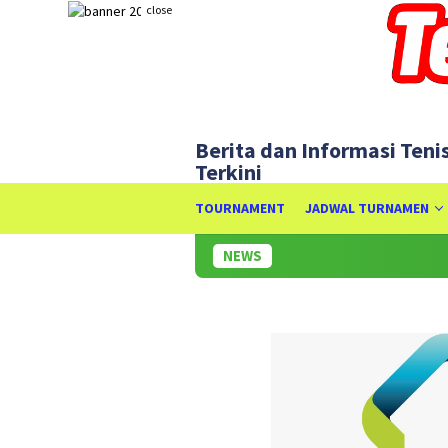
Skip
close
to
content
Berita dan Informasi Teni
Terkini
TOURNAMENT
JADWAL TURNAMEN
NEWS