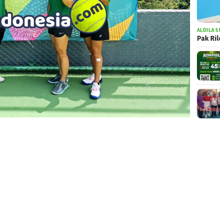
ALDILA S
Pak Ri