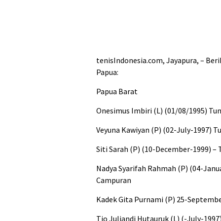
tenisIndonesia.com, Jayapura, – Beri
Papua:
Papua Barat
Onesimus Imbiri (L) (01/08/1995) Tu
Veyuna Kawiyan (P) (02-July-1997) Tu
Siti Sarah (P) (10-December-1999) – 
Nadya Syarifah Rahmah (P) (04-Janua
Campuran
Kadek Gita Purnami (P) 25-September
Tio Juliandi Hutauruk (L) (-July-199