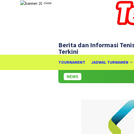
Skip
close
to
content
Berita dan Informasi Teni
Terkini
TOURNAMENT
JADWAL TURNAMEN
NEWS
Pak Rildo: Se