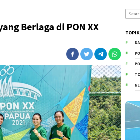
Search
for:
 yang Berlaga di PON XX
TOPIK
DA
PO
PO
T
N