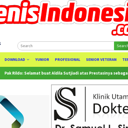
s
Searc
DOWNLOAD
YUNIOR
PROFESIONAL
SENIOR VETERAN
TE
lamat buat Aldila Sutjiadi atas Prestasinya sebagai Juara WTA 50