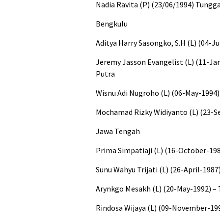
Nadia Ravita (P) (23/06/1994) Tungga
Bengkulu
Aditya Harry Sasongko, S.H (L) (04-J
Jeremy Jasson Evangelist (L) (11-Ja
Putra
Wisnu Adi Nugroho (L) (06-May-1994)
Mochamad Rizky Widiyanto (L) (23-S
Jawa Tengah
Prima Simpatiaji (L) (16-October-19
Sunu Wahyu Trijati (L) (26-April-198
Arynkgo Mesakh (L) (20-May-1992) – 
Rindosa Wijaya (L) (09-November-199