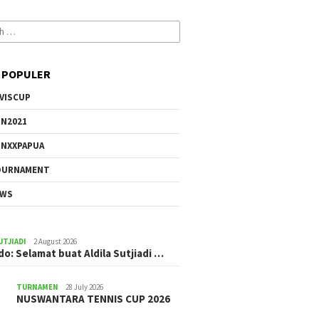
 POPULER
VISCUP
N2021
NXXPAPUA
OURNAMENT
EWS
UTJIADI
2 August 2026
ldo: Selamat buat Aldila Sutjiadi …
TURNAMEN
28 July 2026
NUSWANTARA TENNIS CUP 2026