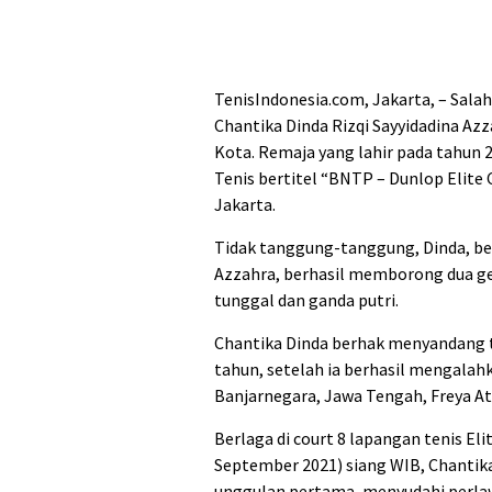
TenisIndonesia.com, Jakarta, – Salah
Chantika Dinda Rizqi Sayyidadina Az
Kota. Remaja yang lahir pada tahun 
Tenis bertitel “BNTP – Dunlop Elite 
Jakarta.
Tidak tanggung-tanggung, Dinda, beg
Azzahra, berhasil memborong dua gela
tunggal dan ganda putri.
Chantika Dinda berhak menyandang 
tahun, setelah ia berhasil mengalah
Banjarnegara, Jawa Tengah, Freya Ath
Berlaga di court 8 lapangan tenis El
September 2021) siang WIB, Chantika
unggulan pertama, menyudahi perlawa