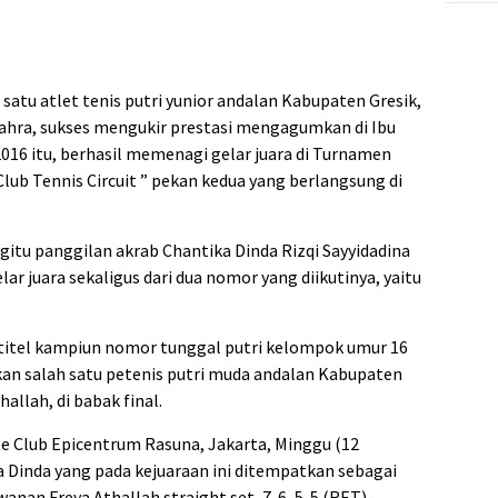
 satu atlet tenis putri yunior andalan Kabupaten Gresik,
zahra, sukses mengukir prestasi mengagumkan di Ibu
2016 itu, berhasil memenagi gelar juara di Turnamen
Club Tennis Circuit ” pekan kedua yang berlangsung di
itu panggilan akrab Chantika Dinda Rizqi Sayyidadina
r juara sekaligus dari dua nomor yang diikutinya, yaitu
titel kampiun nomor tunggal putri kelompok umur 16
kan salah satu petenis putri muda andalan Kabupaten
allah, di babak final.
ite Club Epicentrum Rasuna, Jakarta, Minggu (12
 Dinda yang pada kejuaraan ini ditempatkan sebagai
nan Freya Athallah straight set, 7-6, 5-5 (RET).