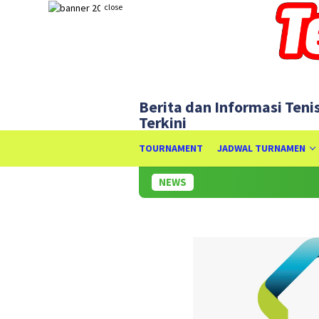
Skip
close
to
content
Berita dan Informasi Teni
Terkini
TOURNAMENT
JADWAL TURNAMEN
NEWS