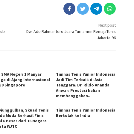
Next post
lub
Dwi Ade Rahmantoro Juara Turnamen RemajaTenis
Jakarta-96
i SMA Negeri 1 Manyar
Timnas Tenis Yunior Indonesia
aga di Ajang Internasional
Jadi Tim Terbaik di Asia
J30 Singapore
Tenggara. Dr. Rildo Ananda
Anwar: Prestasi kalian
membanggakan..
Diunggulkan, Skuad Tenis
Timnas Tenis Yunior Indonesia
da Muda Berhasil Finis
Bertolak ke India
i 6 Besar dari 16 Negara
rta WJTC