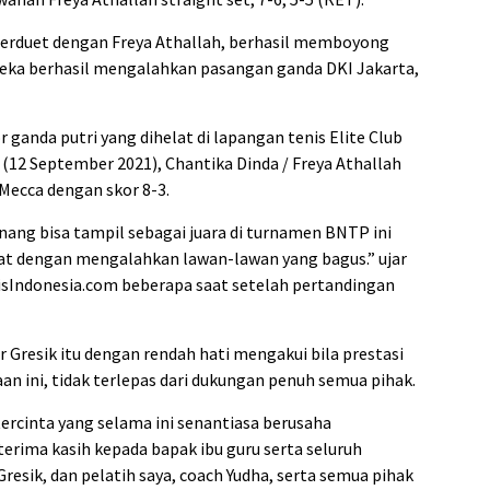
berduet dengan Freya Athallah, berhasil memboyong
reka berhasil mengalahkan pasangan ganda DKI Jakarta,
ganda putri yang dihelat di lapangan tenis Elite Club
(12 September 2021), Chantika Dinda / Freya Athallah
Mecca dengan skor 8-3.
nang bisa tampil sebagai juara di turnamen BNTP ini
rat dengan mengalahkan lawan-lawan yang bagus.” ujar
isIndonesia.com beberapa saat setelah pertandingan
r Gresik itu dengan rendah hati mengakui bila prestasi
aan ini, tidak terlepas dari dukungan penuh semua pihak.
ercinta yang selama ini senantiasa berusaha
terima kasih kepada bapak ibu guru serta seluruh
resik, dan pelatih saya, coach Yudha, serta semua pihak