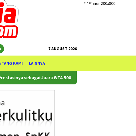
close
h
7 AUGUST 2026
NTANG KAMI
LAINNYA
ya sebagai Juara WTA 500 Mubadala Citi DC Open 2026
NUSW