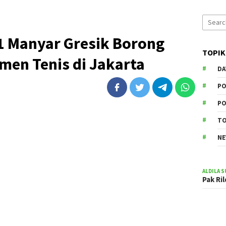
Search
for:
1 Manyar Gresik Borong
TOPIK
men Tenis di Jakarta
DA
PO
PO
T
N
ALDILA S
Pak Ri