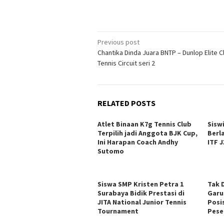
Post
Previous post
Chantika Dinda Juara BNTP – Dunlop Elite C
navigation
Tennis Circuit seri 2
RELATED POSTS
Atlet Binaan K7g Tennis Club
Sisw
Terpilih jadi Anggota BJK Cup,
Berl
Ini Harapan Coach Andhy
ITF 
Sutomo
Siswa SMP Kristen Petra 1
Tak 
Surabaya Bidik Prestasi di
Garu
JITA National Junior Tennis
Posis
Tournament
Pese