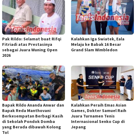
Pak Rildo: Selamat buat Rifqi
Kalahkan Iga Swiatek, Eala
Fitriadi atas Prestasinya
Melaju ke Babak 16 Besar
sebagai Juara Wuning Open
Grand Slam Wimbledon
2026
Bapak Rildo Ananda Anwar dan
Kalahkan Peraih Emas Asian
Bapak Reda Manthovani
Games, Dokter Samuel Raih
Berkesempatan Berbagi Kasih
Juara Turnamen Tenis
di Sekolah Pondok Domba
Internasional Senko Cup di
yang Berada dibawah Kolong
Jepang
Tol