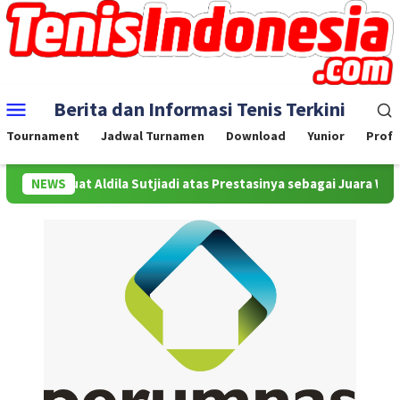
Skip
to
content
Mobile
Berita dan Informasi Tenis Terkini
Menu
Tournament
Jadwal Turnamen
Download
Yunior
Profe
amat buat Aldila Sutjiadi atas Prestasinya sebagai Juara WTA 500 
NEWS