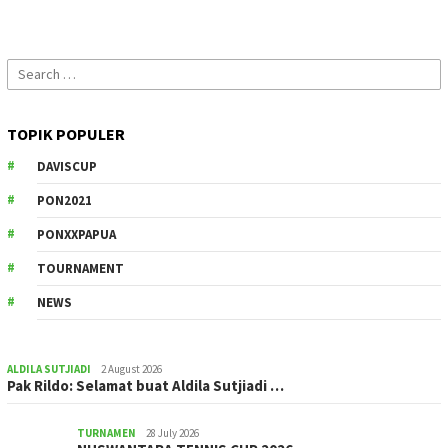
Search
for:
TOPIK POPULER
DAVISCUP
PON2021
PONXXPAPUA
TOURNAMENT
NEWS
ALDILA SUTJIADI
2 August 2026
Pak Rildo: Selamat buat Aldila Sutjiadi …
TURNAMEN
28 July 2026