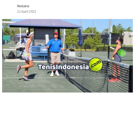
Redaksi
21 April 2022