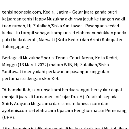
tenisIndonesia.com, Kediri, Jatim – Gelar juara ganda putri
kejuaraan tenis Happy Muzukha akhirnya jatuh ke tangan wakil
tuan rumah, Hj. Zulaikah/Siska Yunitawati. Pasangan seeded
kedua itu tampil sebagai kampiun setelah menundukkan ganda
putri beda daerah, Marwati (Kota Kediri) dan Arini (Kabupaten
Tulungagung).
Berlaga di Muzukha Sports Tennis Court Arena, Kota Kediri,
Minggu (13 Maret 2022) malam WIB, Hj. Zulaikah/Siska
Yunitawati menyudahi perlawanan pasangan unggulan
pertama itu dengan skor 8-4.
“Alhamdulilah, tentunya kami berdua sangat bersyukur dapat
menjadi juara di turnamen ini.” ujar Dra. Hj. Zulaikah kepada
Shirly Arayana Megatama dari tenisIndonesia.com dan
ayotenis.com setelah acara Upacara Penghormatan Pemenang
(UPP).
Titel kampiun ini diklaim menjadi kado terbaik bagi Hj. Zulaikah