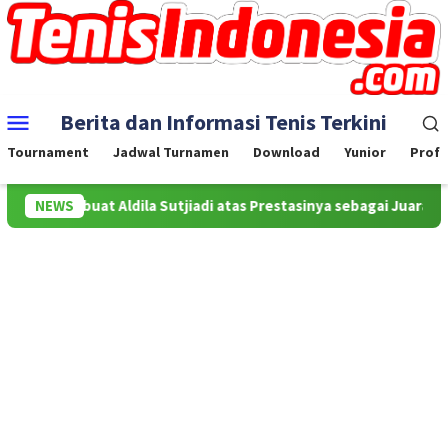
Skip
to
content
Mobile
Berita dan Informasi Tenis Terkini
Menu
Tournament
Jadwal Turnamen
Download
Yunior
Profe
lamat buat Aldila Sutjiadi atas Prestasinya sebagai Juara WTA 500
NEWS