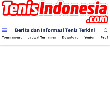
Skip
to
content
Mobile
Berita dan Informasi Tenis Terkini
Menu
Tournament
Jadwal Turnamen
Download
Yunior
Profe