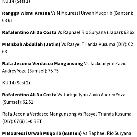
KU 14 (Sesi 1)
Rangga Wisnu Kresna
Vs M Mouressi Urwah Muqorib (Banten):
63 61
Rafalentino Ali Da Costa
Vs Raphael Rio Suryana (Jabar): 63 6x
M Misbah Abdullah (Jatim)
Vs Rasyel Trianda Kusuma (DIY): 62
63
Rafa Jeconia Verdasco Mangunsong
Vs Jackquilynn Zavio
Audrey Yoza (Sumsel): 75 75
KU 14 (Sesi 2)
Rafalentino Ali Da Costa
Vs Jackquilynn Zavio Audrey Yoza
(Sumsel): 62 61
Rafa Jeconia Verdasco Mangunsong Vs Rasyel Trianda Kusuma
(DIY): 67(8) 1-0 RET
M Mouressi Urwah Muqorib (Banten)
Vs Raphael Rio Suryana