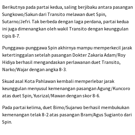
Berikutnya pada partai kedua, saling berjibaku antara pasangan
Sungkowo/Sakun dari Transito melawan duet Spin,
Sutarno/Jefri. Tak berbeda dengan laga perdana, partai kedua
ini juga dimenangkan oleh wakil Transito dengan keunggulan
tipis 8-7.
Punggawa-punggawa Spin akhirnya mampu memperkecil jarak
ketertinggalan setelah pasangan Dokter Zakaria Adam/Roy
Hidiya berhasil mengandaskan perlawanan duet Transito,
Narko/Wajar dengan angka 8-3.
Skuad asal Kota Pahlawan kembali memperlebar jarak
keunggulan menyusul kemenangan pasangan Agung/Kuncoro
atas duet Spin, Yusrizal/Mawan dengan skor 8-6.
Pada partai kelima, duet Bimo/Sujarwo berhasil membukukan
kemenangan telak 8-2 atas pasangan Bram/Agus Sugianto dari
Spin.