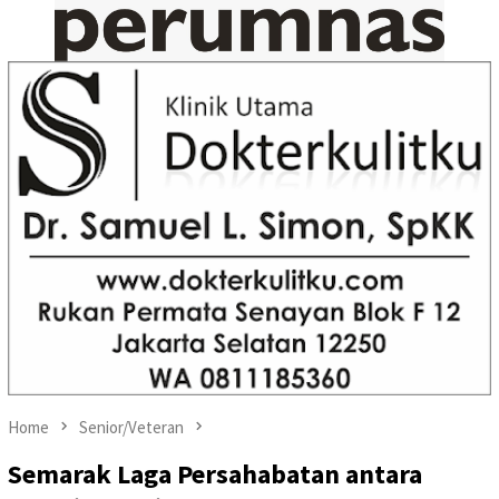
Home
Senior/Veteran
Semarak Laga Persahabatan antara