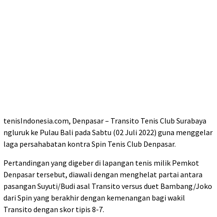
tenisIndonesia.com, Denpasar – Transito Tenis Club Surabaya
ngluruk ke Pulau Bali pada Sabtu (02 Juli 2022) guna menggelar
laga persahabatan kontra Spin Tenis Club Denpasar.
Pertandingan yang digeber di lapangan tenis milik Pemkot
Denpasar tersebut, diawali dengan menghelat partai antara
pasangan Suyuti/Budi asal Transito versus duet Bambang/Joko
dari Spin yang berakhir dengan kemenangan bagi wakil
Transito dengan skor tipis 8-7.