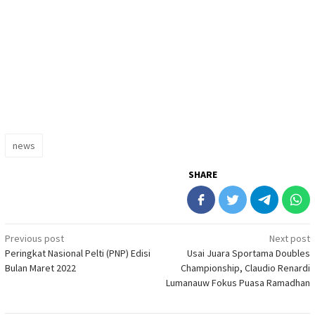
news
SHARE
Post
Previous post
Next post
Peringkat Nasional Pelti (PNP) Edisi
Usai Juara Sportama Doubles
navigation
Bulan Maret 2022
Championship, Claudio Renardi
Lumanauw Fokus Puasa Ramadhan