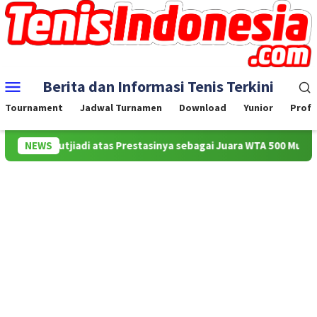
Skip
to
content
Mobile
Berita dan Informasi Tenis Terkini
Menu
Tournament
Jadwal Turnamen
Download
Yunior
Profe
la Sutjiadi atas Prestasinya sebagai Juara WTA 500 Mubadala Citi 
NEWS