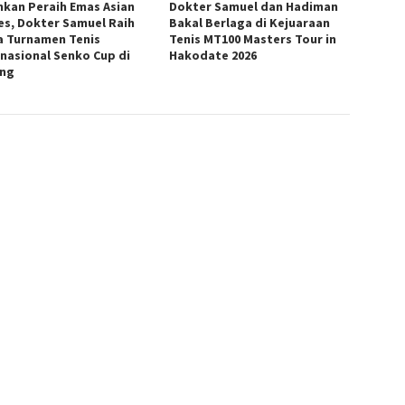
hkan Peraih Emas Asian
Dokter Samuel dan Hadiman
s, Dokter Samuel Raih
Bakal Berlaga di Kejuaraan
a Turnamen Tenis
Tenis MT100 Masters Tour in
rnasional Senko Cup di
Hakodate 2026
ng