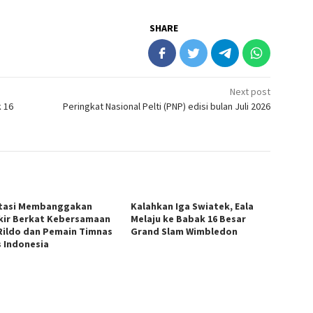
SHARE
Next post
k 16
Peringkat Nasional Pelti (PNP) edisi bulan Juli 2026
tasi Membanggakan
Kalahkan Iga Swiatek, Eala
kir Berkat Kebersamaan
Melaju ke Babak 16 Besar
Rildo dan Pemain Timnas
Grand Slam Wimbledon
s Indonesia