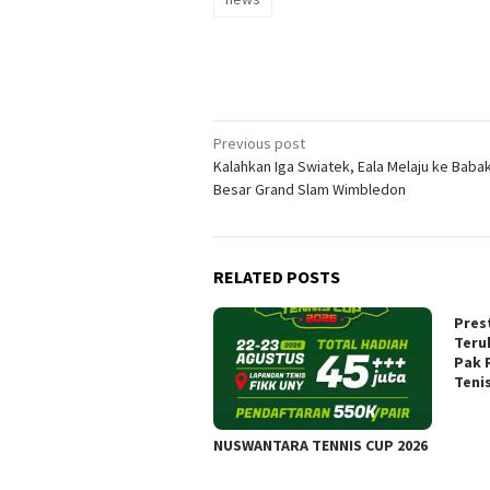
Post
Previous post
Kalahkan Iga Swiatek, Eala Melaju ke Baba
navigation
Besar Grand Slam Wimbledon
RELATED POSTS
Pres
Teru
Pak 
Teni
NUSWANTARA TENNIS CUP 2026