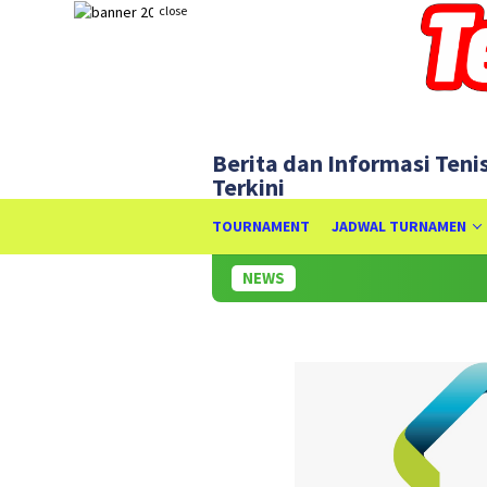
Skip
close
to
content
Berita dan Informasi Teni
Terkini
TOURNAMENT
JADWAL TURNAMEN
NEWS