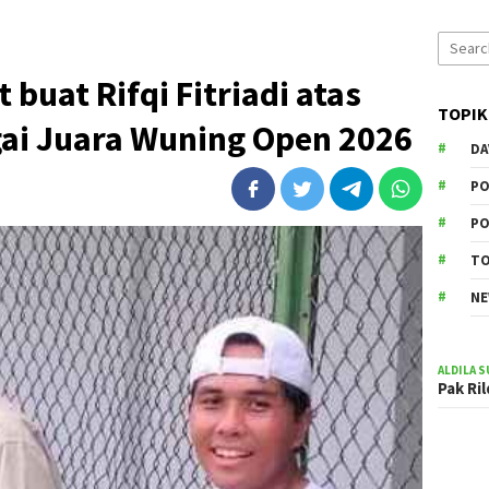
Search
for:
 buat Rifqi Fitriadi atas
TOPIK
gai Juara Wuning Open 2026
DA
PO
PO
T
N
ALDILA S
Pak Ri