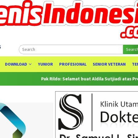
s
Searc
DOWNLOAD
YUNIOR
PROFESIONAL
SENIOR VETERAN
TE
Pak Rildo: Selamat buat Aldila Sutjiadi atas Prestasinya se