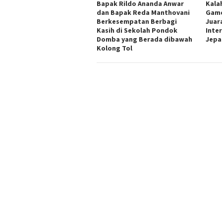
Bapak Rildo Ananda Anwar
Kala
dan Bapak Reda Manthovani
Game
Berkesempatan Berbagi
Juar
Kasih di Sekolah Pondok
Inte
Domba yang Berada dibawah
Jepa
Kolong Tol