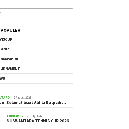
 POPULER
VISCUP
N2021
NXXPAPUA
OURNAMENT
EWS
UTJIADI
2 August 2026
ldo: Selamat buat Aldila Sutjiadi …
TURNAMEN
28 July 2026
NUSWANTARA TENNIS CUP 2026