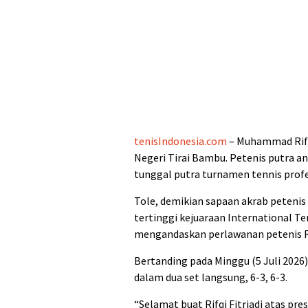
tenisIndonesia.com
– Muhammad Rifqi
Negeri Tirai Bambu. Petenis putra an
tunggal putra turnamen tennis prof
Tole, demikian sapaan akrab petenis
tertinggi kejuaraan International Ten
mengandaskan perlawanan petenis R
Bertanding pada Minggu (5 Juli 2026
dalam dua set langsung, 6-3, 6-3.
“Selamat buat Rifqi Fitriadi atas pr