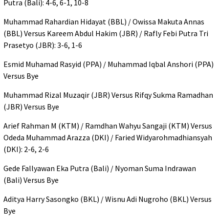
Putra (Bali): 4-6, 6-1, 10-8
Muhammad Rahardian Hidayat (BBL) / Owissa Makuta Annas
(BBL) Versus Kareem Abdul Hakim (JBR) / Rafly Febi Putra Tri
Prasetyo (JBR): 3-6, 1-6
Esmid Muhamad Rasyid (PPA) / Muhammad Iqbal Anshori (PPA)
Versus Bye
Muhammad Rizal Muzaqir (JBR) Versus Rifqy Sukma Ramadhan
(JBR) Versus Bye
Arief Rahman M (KTM) / Ramdhan Wahyu Sangaji (KTM) Versus
Odeda Muhammad Arazza (DKI) / Faried Widyarohmadhiansyah
(DKI): 2-6, 2-6
Gede Fallyawan Eka Putra (Bali) / Nyoman Suma Indrawan
(Bali) Versus Bye
Aditya Harry Sasongko (BKL) / Wisnu Adi Nugroho (BKL) Versus
Bye