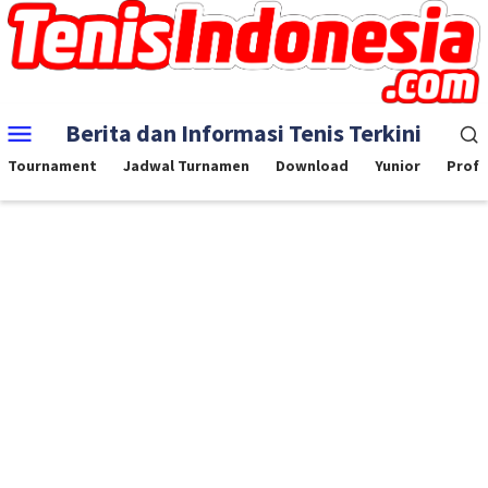
Skip
to
content
Mobile
Berita dan Informasi Tenis Terkini
Menu
Tournament
Jadwal Turnamen
Download
Yunior
Profe