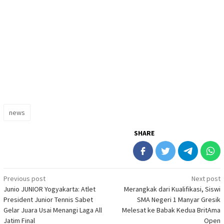
news
SHARE
Post
Previous post
Next post
Junio JUNIOR Yogyakarta: Atlet
Merangkak dari Kualifikasi, Siswi
navigation
President Junior Tennis Sabet
SMA Negeri 1 Manyar Gresik
Gelar Juara Usai Menangi Laga All
Melesat ke Babak Kedua BritAma
Jatim Final
Open