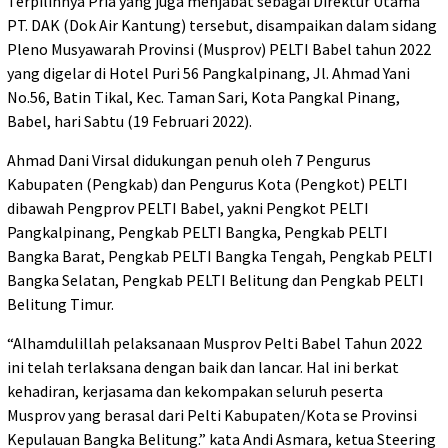
Terpilihnya Pria yang juga menjabat sebagai Direktur Utama
PT. DAK (Dok Air Kantung) tersebut, disampaikan dalam sidang
Pleno Musyawarah Provinsi (Musprov) PELTI Babel tahun 2022
yang digelar di Hotel Puri 56 Pangkalpinang, Jl. Ahmad Yani
No.56, Batin Tikal, Kec. Taman Sari, Kota Pangkal Pinang,
Babel, hari Sabtu (19 Februari 2022).
Ahmad Dani Virsal didukungan penuh oleh 7 Pengurus
Kabupaten (Pengkab) dan Pengurus Kota (Pengkot) PELTI
dibawah Pengprov PELTI Babel, yakni Pengkot PELTI
Pangkalpinang, Pengkab PELTI Bangka, Pengkab PELTI
Bangka Barat, Pengkab PELTI Bangka Tengah, Pengkab PELTI
Bangka Selatan, Pengkab PELTI Belitung dan Pengkab PELTI
Belitung Timur.
“Alhamdulillah pelaksanaan Musprov Pelti Babel Tahun 2022
ini telah terlaksana dengan baik dan lancar. Hal ini berkat
kehadiran, kerjasama dan kekompakan seluruh peserta
Musprov yang berasal dari Pelti Kabupaten/Kota se Provinsi
Kepulauan Bangka Belitung.” kata Andi Asmara, ketua Steering