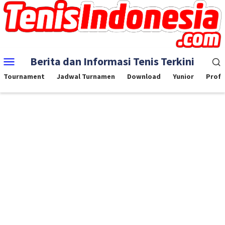
Skip
to
content
Mobile
Berita dan Informasi Tenis Terkini
Menu
Tournament
Jadwal Turnamen
Download
Yunior
Profe