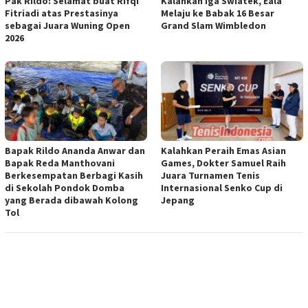
Pak Rildo: Selamat buat Rifqi
Kalahkan Iga Swiatek, Eala
Fitriadi atas Prestasinya
Melaju ke Babak 16 Besar
sebagai Juara Wuning Open
Grand Slam Wimbledon
2026
Bapak Rildo Ananda Anwar dan
Kalahkan Peraih Emas Asian
Bapak Reda Manthovani
Games, Dokter Samuel Raih
Berkesempatan Berbagi Kasih
Juara Turnamen Tenis
di Sekolah Pondok Domba
Internasional Senko Cup di
yang Berada dibawah Kolong
Jepang
Tol