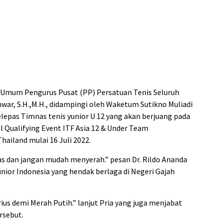
a Umum Pengurus Pusat (PP) Persatuan Tenis Seluruh
nwar, S.H.,M.H., didampingi oleh Waketum Sutikno Muliadi
melepas Timnas tenis yunior U 12 yang akan berjuang pada
l Qualifying Event ITF Asia 12 & Under Team
hailand mulai 16 Juli 2022.
tas dan jangan mudah menyerah.” pesan Dr. Rildo Ananda
nior Indonesia yang hendak berlaga di Negeri Gajah
ius demi Merah Putih.” lanjut Pria yang juga menjabat
rsebut.