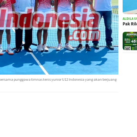
ALDILA S
Pak Ri
 bersama punggawa timnas tenis yunior U12 Indonesia yang akan berjuang