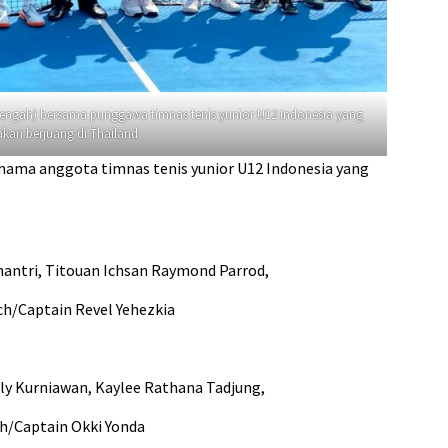
tengah) bersama punggawa timnas tenis yunior U12 Indonesia yang
akan berjuang di Thailand
-nama anggota timnas tenis yunior U12 Indonesia yang
mantri, Titouan Ichsan Raymond Parrod,
ch/Captain Revel Yehezkia
ly Kurniawan, Kaylee Rathana Tadjung,
ch/Captain Okki Yonda