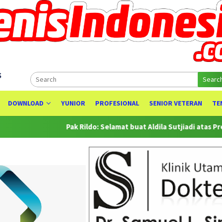
s
Searc
DOWNLOAD
YUNIOR
PROFESIONAL
SENIOR VETERAN
TE
Pak Rildo: Selamat buat Aldila Sutjiadi atas Prestasinya sebagai