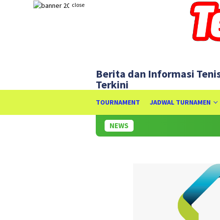
Skip
close
to
content
Berita dan Informasi Teni
Terkini
TOURNAMENT
JADWAL TURNAMEN
NEWS