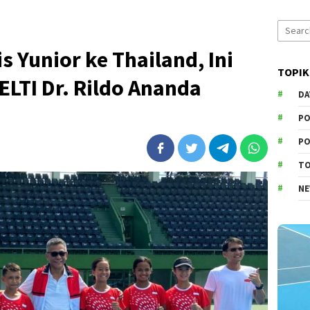
Search
for:
 Yunior ke Thailand, Ini
TOPIK
LTI Dr. Rildo Ananda
DA
PO
PO
T
N