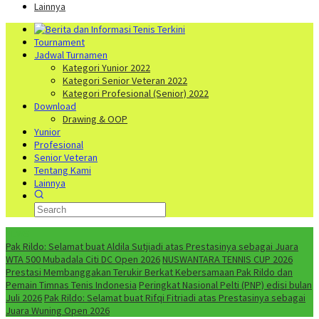
Lainnya
Tournament
Jadwal Turnamen
Kategori Yunior 2022
Kategori Senior Veteran 2022
Kategori Profesional (Senior) 2022
Download
Drawing & OOP
Yunior
Profesional
Senior Veteran
Tentang Kami
Lainnya
NEWS
Pak Rildo: Selamat buat Aldila Sutjiadi atas Prestasinya sebagai Juara
WTA 500 Mubadala Citi DC Open 2026
NUSWANTARA TENNIS CUP 2026
Prestasi Membanggakan Terukir Berkat Kebersamaan Pak Rildo dan
Pemain Timnas Tenis Indonesia
Peringkat Nasional Pelti (PNP) edisi bulan
Juli 2026
Pak Rildo: Selamat buat Rifqi Fitriadi atas Prestasinya sebagai
Juara Wuning Open 2026