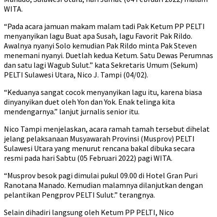
WITA.
“Pada acara jamuan makam malam tadi Pak Ketum PP PELTI
menyanyikan lagu Buat apa Susah, lagu Favorit Pak Rildo.
Awalnya nyanyi Solo kemudian Pak Rildo minta Pak Steven
menemani nyanyi. Duetlah kedua Ketum. Satu Dewas Perumnas
dan satu lagi Wagub Sulut.” kata Sekretaris Umum (Sekum)
PELTI Sulawesi Utara, Nico J. Tampi (04/02).
“Keduanya sangat cocok menyanyikan lagu itu, karena biasa
dinyanyikan duet oleh Yon dan Yok. Enak telinga kita
mendengarnya.” lanjut jurnalis senior itu.
Nico Tampi menjelaskan, acara ramah tamah tersebut dihelat
jelang pelaksanaan Musyawarah Provinsi (Musprov) PELTI
Sulawesi Utara yang menurut rencana bakal dibuka secara
resmi pada hari Sabtu (05 Februari 2022) pagi WITA.
“Musprov besok pagi dimulai pukul 09.00 di Hotel Gran Puri
Ranotana Manado. Kemudian malamnya dilanjutkan dengan
pelantikan Pengprov PELTI Sulut.” terangnya.
Selain dihadiri langsung oleh Ketum PP PELTI, Nico