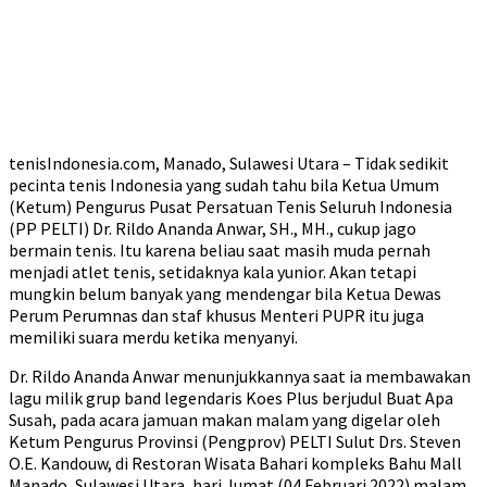
tenisIndonesia.com, Manado, Sulawesi Utara – Tidak sedikit
pecinta tenis Indonesia yang sudah tahu bila Ketua Umum
(Ketum) Pengurus Pusat Persatuan Tenis Seluruh Indonesia
(PP PELTI) Dr. Rildo Ananda Anwar, SH., MH., cukup jago
bermain tenis. Itu karena beliau saat masih muda pernah
menjadi atlet tenis, setidaknya kala yunior. Akan tetapi
mungkin belum banyak yang mendengar bila Ketua Dewas
Perum Perumnas dan staf khusus Menteri PUPR itu juga
memiliki suara merdu ketika menyanyi.
Dr. Rildo Ananda Anwar menunjukkannya saat ia membawakan
lagu milik grup band legendaris Koes Plus berjudul Buat Apa
Susah, pada acara jamuan makan malam yang digelar oleh
Ketum Pengurus Provinsi (Pengprov) PELTI Sulut Drs. Steven
O.E. Kandouw, di Restoran Wisata Bahari kompleks Bahu Mall
Manado, Sulawesi Utara, hari Jumat (04 Februari 2022) malam