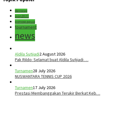
daviscup
pon2021
ponxxpapua
tournament
news
Aldila Sutjiadi
2 August 2026
Pak Rildo: Selamat buat Aldila Sutjiadi …
Turnamen
28 July 2026
NUSWANTARA TENNIS CUP 2026
Turnamen
17 July 2026
Prestasi Membanggakan Terukir Berkat Keb…