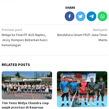
SHARE
Post
Previous post
Next post
Melaju ke Final ITF W25 Naples,
Bendahara Umum PELTI Jawa Timur
navigation
Jessy Rompies Beberkan Kunci
Mantu
Kemenangan
RELATED POSTS
Tim Tenis Widya Chandra siap
unjuk prestasi di Kejurnas