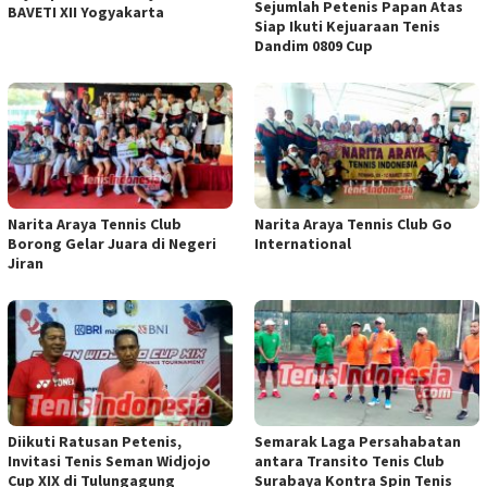
Sejumlah Petenis Papan Atas
BAVETI XII Yogyakarta
Siap Ikuti Kejuaraan Tenis
Dandim 0809 Cup
Narita Araya Tennis Club
Narita Araya Tennis Club Go
Borong Gelar Juara di Negeri
International
Jiran
Diikuti Ratusan Petenis,
Semarak Laga Persahabatan
Invitasi Tenis Seman Widjojo
antara Transito Tenis Club
Cup XIX di Tulungagung
Surabaya Kontra Spin Tenis