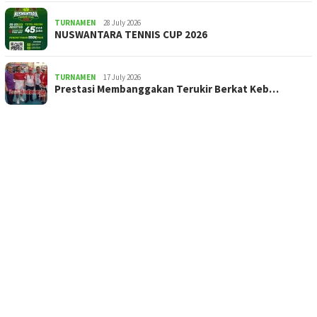
TURNAMEN
28 July 2026
NUSWANTARA TENNIS CUP 2026
TURNAMEN
17 July 2026
Prestasi Membanggakan Terukir Berkat Keb…