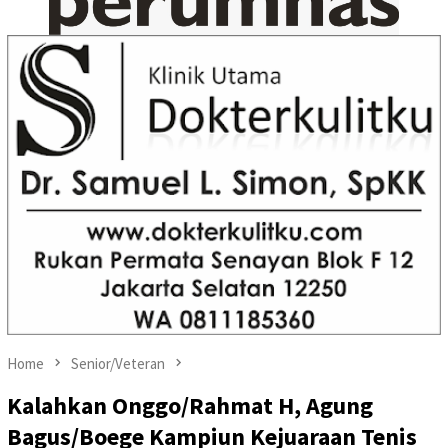
Home
Senior/Veteran
Kalahkan Onggo/Rahmat H, Agung
Bagus/Boege Kampiun Kejuaraan Tenis