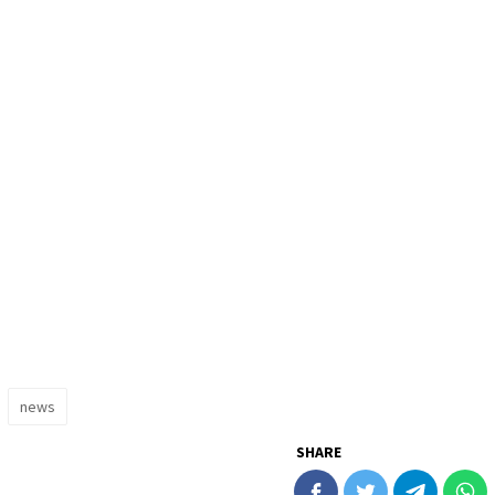
news
SHARE