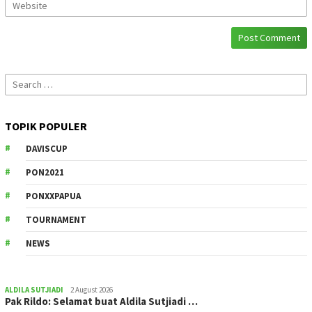
Search
for:
TOPIK POPULER
DAVISCUP
PON2021
PONXXPAPUA
TOURNAMENT
NEWS
ALDILA SUTJIADI
2 August 2026
Pak Rildo: Selamat buat Aldila Sutjiadi …