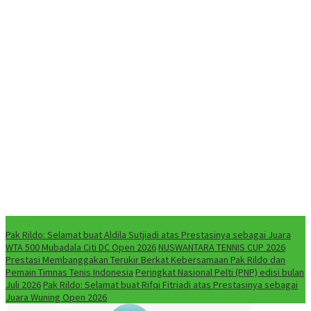
NEWS
Pak Rildo: Selamat buat Aldila Sutjiadi atas Prestasinya sebagai Juara
WTA 500 Mubadala Citi DC Open 2026
NUSWANTARA TENNIS CUP 2026
Prestasi Membanggakan Terukir Berkat Kebersamaan Pak Rildo dan
Pemain Timnas Tenis Indonesia
Peringkat Nasional Pelti (PNP) edisi bulan
Juli 2026
Pak Rildo: Selamat buat Rifqi Fitriadi atas Prestasinya sebagai
Juara Wuning Open 2026