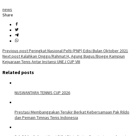
news
Share
Post
Previous post
Peringkat Nasional Pelti (PNP) Edisi Bulan Oktober 2021
Next post
Kalahkan Onggo/Rahmat H, Agung Bagus/Boege Kampiun
navigation
Kejuaraan Tenis Antar Instansi UNEJ CUP VIII
Related posts
NUSWANTARA TENNIS CUP 2026
Prestasi Membanggakan Terukir Berkat Kebersamaan Pak Rildo
dan Pemain Timnas Tenis Indonesia