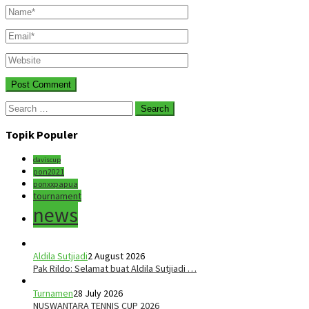
Search
for:
Topik Populer
daviscup
pon2021
ponxxpapua
tournament
news
Aldila Sutjiadi
2 August 2026
Pak Rildo: Selamat buat Aldila Sutjiadi …
Turnamen
28 July 2026
NUSWANTARA TENNIS CUP 2026