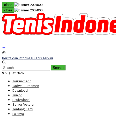
Skip
close
to
close
content
Mobile
Menu
Berita dan Informasi Tenis Terkini
Search
9 August 2026
Tournament
Jadwal Turnamen
Download
Yunior
Profesional
Senior Veteran
Tentang Kami
Lainnya