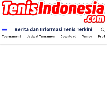
Skip
to
content
Mobile
Berita dan Informasi Tenis Terkini
Menu
Tournament
Jadwal Turnamen
Download
Yunior
Profe