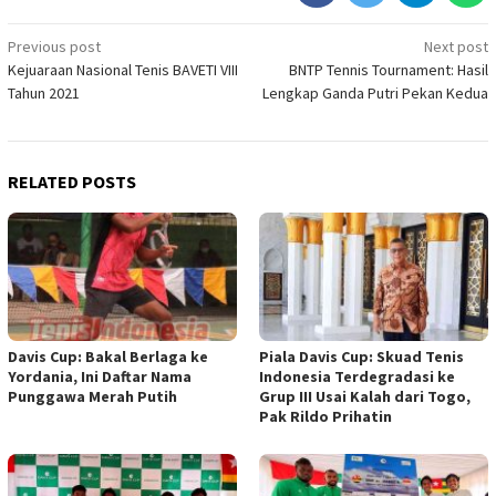
Post
Previous post
Next post
Kejuaraan Nasional Tenis BAVETI VIII
BNTP Tennis Tournament: Hasil
navigation
Tahun 2021
Lengkap Ganda Putri Pekan Kedua
RELATED POSTS
Davis Cup: Bakal Berlaga ke
Piala Davis Cup: Skuad Tenis
Yordania, Ini Daftar Nama
Indonesia Terdegradasi ke
Punggawa Merah Putih
Grup III Usai Kalah dari Togo,
Pak Rildo Prihatin