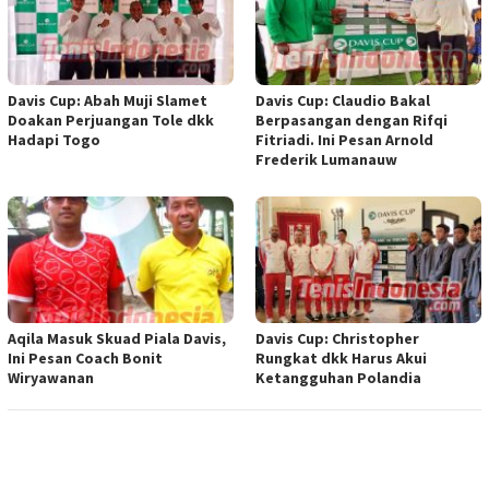
Davis Cup: Abah Muji Slamet
Davis Cup: Claudio Bakal
Doakan Perjuangan Tole dkk
Berpasangan dengan Rifqi
Hadapi Togo
Fitriadi. Ini Pesan Arnold
Frederik Lumanauw
Aqila Masuk Skuad Piala Davis,
Davis Cup: Christopher
Ini Pesan Coach Bonit
Rungkat dkk Harus Akui
Wiryawanan
Ketangguhan Polandia