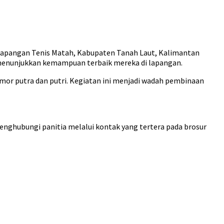
an Lapangan Tenis Matah, Kabupaten Tanah Laut, Kalimantan
n menunjukkan kemampuan terbaik mereka di lapangan.
mor putra dan putri. Kegiatan ini menjadi wadah pembinaan
 menghubungi panitia melalui kontak yang tertera pada brosur