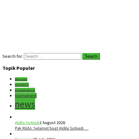
Search for:
Topik Populer
daviscup
pon2021
ponxxpapua
tournament
news
Aldila Sutjiadi
2 August 2026
Pak Rildo: Selamat buat Aldila Sutjiadi …