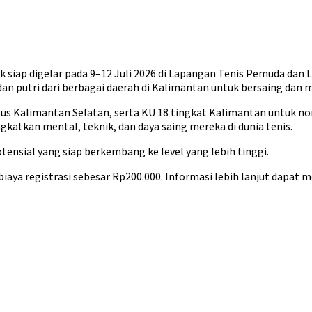
juk siap digelar pada 9–12 Juli 2026 di Lapangan Tenis Pemuda d
dan putri dari berbagai daerah di Kalimantan untuk bersaing da
s Kalimantan Selatan, serta KU 18 tingkat Kalimantan untuk no
katkan mental, teknik, dan daya saing mereka di dunia tenis.
ensial yang siap berkembang ke level yang lebih tinggi.
 biaya registrasi sebesar Rp200.000. Informasi lebih lanjut dapat