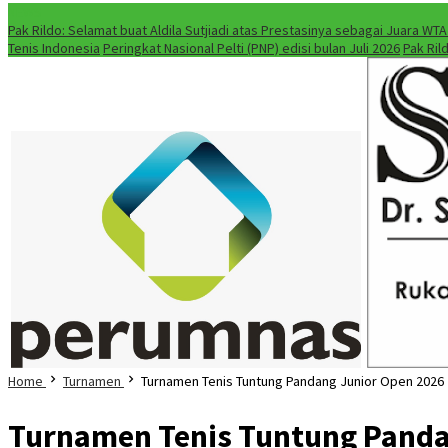
NEWS
Pak Rildo: Selamat buat Aldila Sutjiadi atas Prestasinya sebagai Juara WT
Tenis Indonesia
Peringkat Nasional Pelti (PNP) edisi bulan Juli 2026
Pak Ril
Home
Turnamen
Turnamen Tenis Tuntung Pandang Junior Open 2026
Turnamen Tenis Tuntung Panda