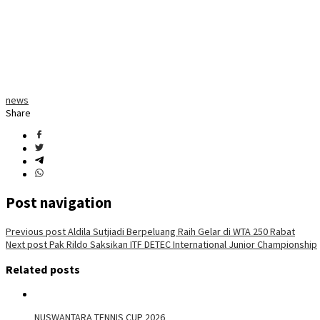
news
Share
Post navigation
Previous post
Aldila Sutjiadi Berpeluang Raih Gelar di WTA 250 Rabat
Next post
Pak Rildo Saksikan ITF DETEC International Junior Championship
Related posts
NUSWANTARA TENNIS CUP 2026