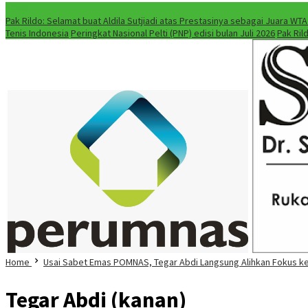
NEWS
Pak Rildo: Selamat buat Aldila Sutjiadi atas Prestasinya sebagai Juara WT
Tenis Indonesia
Peringkat Nasional Pelti (PNP) edisi bulan Juli 2026
Pak Ril
Home
Usai Sabet Emas POMNAS, Tegar Abdi Langsung Alihkan Fokus ke 
Tegar Abdi (kanan)