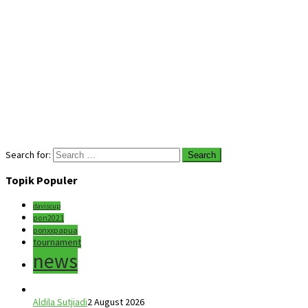
Search for:
Topik Populer
daviscup
pon2021
ponxxpapua
tournament
news
Aldila Sutjiadi
2 August 2026