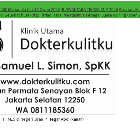
A 500 Mubadala Citi DC Open 2026
NUSWANTARA TENNIS CUP 2026
Prestasi M
do: Selamat buat Rifqi Fitriadi atas Prestasinya sebagai Juara Wuning Open 
ITF M15 di Negeri Jiran
Tegar Abdi (kanan)