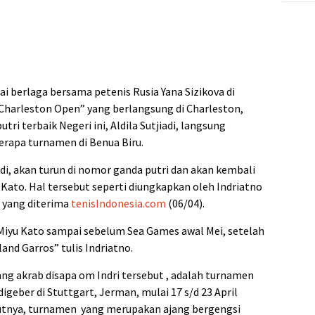
ai berlaga bersama petenis Rusia Yana Sizikova di
Charleston Open” yang berlangsung di Charleston,
utri terbaik Negeri ini, Aldila Sutjiadi, langsung
rapa turnamen di Benua Biru.
iadi, akan turun di nomor ganda putri dan akan kembali
Kato. Hal tersebut seperti diungkapkan oleh Indriatno
n yang diterima
tenisIndonesia.com
(06/04).
n Miyu Kato sampai sebelum Sea Games awal Mei, setelah
nd Garros” tulis Indriatno.
ang akrab disapa om Indri tersebut , adalah turnamen
igeber di Stuttgart, Jerman, mulai 17 s/d 23 April
utnya, turnamen yang merupakan ajang bergengsi