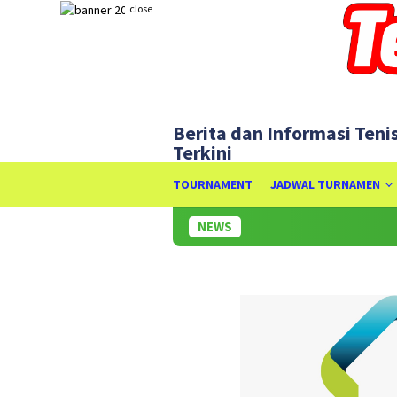
Skip
close
to
content
Berita dan Informasi Teni
Terkini
TOURNAMENT
JADWAL TURNAMEN
NEWS