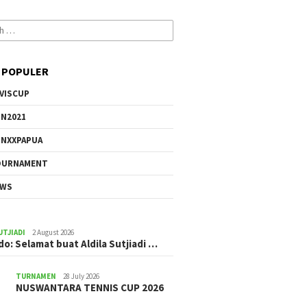
 POPULER
VISCUP
N2021
NXXPAPUA
OURNAMENT
EWS
UTJIADI
2 August 2026
ldo: Selamat buat Aldila Sutjiadi …
TURNAMEN
28 July 2026
NUSWANTARA TENNIS CUP 2026