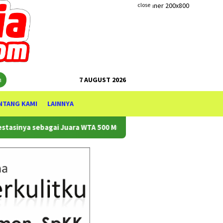
close
h
7 AUGUST 2026
NTANG KAMI
LAINNYA
sebagai Juara WTA 500 Mubadala Citi DC Open 2026
NUSWAN