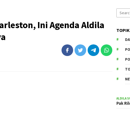
Search
for:
arleston, Ini Agenda Aldila
TOPIK
ya
DA
PO
PO
T
N
ALDILA S
Pak Ri