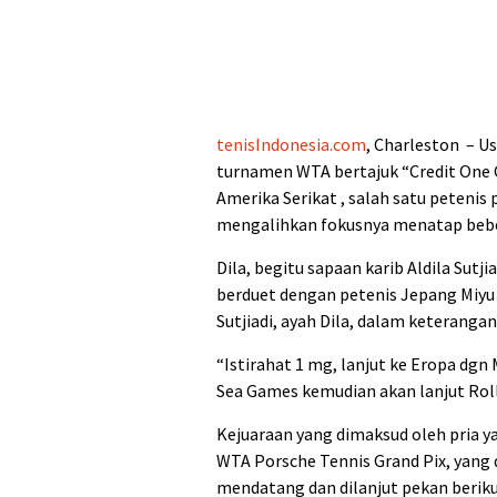
tenisIndonesia.com
, Charleston – Us
turnamen WTA bertajuk “Credit One 
Amerika Serikat , salah satu petenis p
mengalihkan fokusnya menatap bebe
Dila, begitu sapaan karib Aldila Sutj
berduet dengan petenis Jepang Miyu 
Sutjiadi, ayah Dila, dalam keteranga
“Istirahat 1 mg, lanjut ke Eropa dg
Sea Games kemudian akan lanjut Rolla
Kejuaraan yang dimaksud oleh pria y
WTA Porsche Tennis Grand Pix, yang d
mendatang dan dilanjut pekan berik