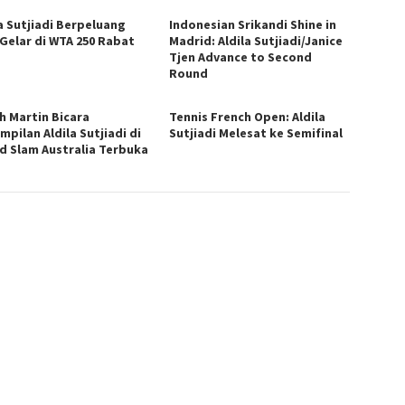
la Sutjiadi Berpeluang
Indonesian Srikandi Shine in
 Gelar di WTA 250 Rabat
Madrid: Aldila Sutjiadi/Janice
Tjen Advance to Second
Round
h Martin Bicara
Tennis French Open: Aldila
pilan Aldila Sutjiadi di
Sutjiadi Melesat ke Semifinal
d Slam Australia Terbuka