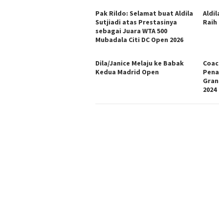
Pak Rildo: Selamat buat Aldila
Aldi
Sutjiadi atas Prestasinya
Raih
sebagai Juara WTA 500
Mubadala Citi DC Open 2026
Dila/Janice Melaju ke Babak
Coac
Kedua Madrid Open
Penam
Gran
2024