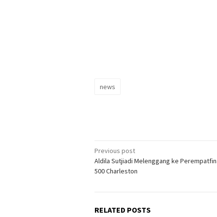
news
Post
Previous post
Aldila Sutjiadi Melenggang ke Perempatfin
navigation
500 Charleston
RELATED POSTS