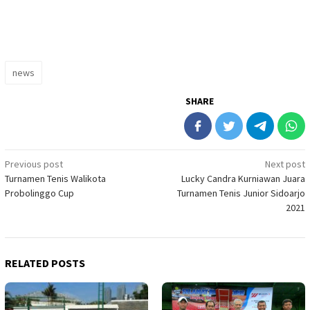
news
SHARE
Post
Previous post
Next post
Turnamen Tenis Walikota
Lucky Candra Kurniawan Juara
navigation
Probolinggo Cup
Turnamen Tenis Junior Sidoarjo
2021
RELATED POSTS