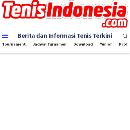
Skip
to
content
Mobile
Berita dan Informasi Tenis Terkini
Menu
Tournament
Jadwal Turnamen
Download
Yunior
Profe