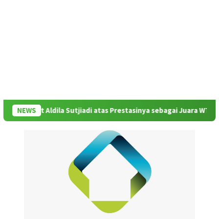
at Aldila Sutjiadi atas Prestasinya sebagai Juara WTA 500 Mubada
NEWS