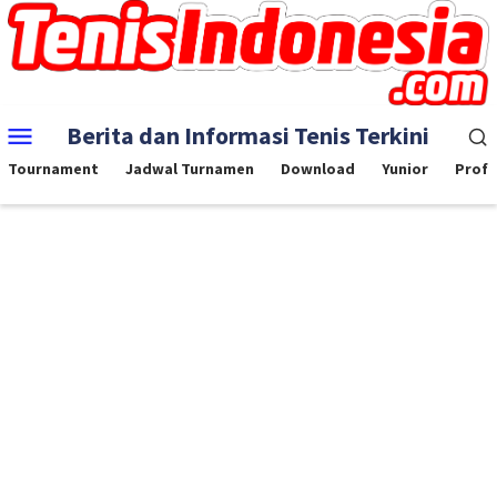
Skip
to
content
Mobile
Berita dan Informasi Tenis Terkini
Menu
Tournament
Jadwal Turnamen
Download
Yunior
Profe