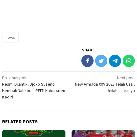
news
SHARE
Post
Previous post
Next post
Resmi Dilantik, Djoko Suseno
New Armada XXV 2023 Telah Usai,
navigation
Kembali Nahkodai PELTI Kabupaten
Inilah Juaranya
Kediri
RELATED POSTS