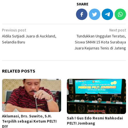
SHARE
Post
Previous post
Next post
Aldila Sutjiadi Juara di Auckland,
Tundukkan Unggulan Teratas,
navigation
Selandia Baru
Siswa SMAN 15 Kota Surabaya
Juara Kejurnas Tenis di Jateng
RELATED POSTS
Aklamasi, Drs. Suwito, S.H.
Sah ! Gus Edo Resmi Nahkodai
Terpilih sebagai Ketum PELTI
PELTI Jombang
DIY