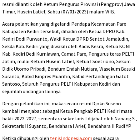
resmi dilantik oleh Ketum Pengurus Provinsi (Pengprov) Jawa
Timur, Husein Latief, Sabtu (07/01/2023) malam WIB.
Acara pelantikan yang digelar di Pendapa Kecamatan Pare
Kabupaten Kediri tersebut, dihadiri oleh Ketua DPRD Kab.
Kediri Dodi Purwanto, Wakil Ketua DPRD Sentot Jamaludin,
Sekda Kab. Kediri yang diwakili oleh Kadis Kesra, Ketua KONI
Kab. Kediri Dedi Kurniawan, Camat Pare, Pengurus teras PELTI
Jatim, mulai Ketum Husein Latief, Ketua I Soetriono, Sekum
Didik Utomo Pribadi, Bendum Endah Mutiara, Wasekum Basuki
Suranto, Kabid Binpres Muarifin, Kabid Pertandingan Gatot
Santoso, Seluruh Pengurus PELTI Kabupaten Kediri dan
sejumlah undangan lainnya.
Dengan pelantikan ini, maka secara resmi Djoko Suseno
kembali menjabat sebagai Ketua Pengkab PELTI Kediri masa
bakti 2022-2027, sementara sekretaris I dijabat oleh Nanang S.,
Sekretaris II Suyanto, Bendahara I Arief, Bendahara II Rudi YP.
Ketika dihubungi oleh
tenisIndonesia.com
seusai acara