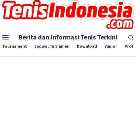
Skip
to
content
Mobile
Berita dan Informasi Tenis Terkini
Menu
Tournament
Jadwal Turnamen
Download
Yunior
Profe