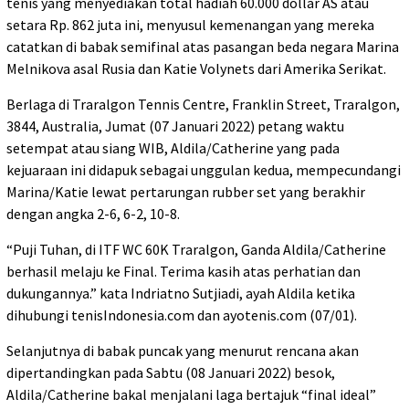
tenis yang menyediakan total hadiah 60.000 dollar AS atau
setara Rp. 862 juta ini, menyusul kemenangan yang mereka
catatkan di babak semifinal atas pasangan beda negara Marina
Melnikova asal Rusia dan Katie Volynets dari Amerika Serikat.
Berlaga di Traralgon Tennis Centre, Franklin Street, Traralgon,
3844, Australia, Jumat (07 Januari 2022) petang waktu
setempat atau siang WIB, Aldila/Catherine yang pada
kejuaraan ini didapuk sebagai unggulan kedua, mempecundangi
Marina/Katie lewat pertarungan rubber set yang berakhir
dengan angka 2-6, 6-2, 10-8.
“Puji Tuhan, di ITF WC 60K Traralgon, Ganda Aldila/Catherine
berhasil melaju ke Final. Terima kasih atas perhatian dan
dukungannya.” kata Indriatno Sutjiadi, ayah Aldila ketika
dihubungi tenisIndonesia.com dan ayotenis.com (07/01).
Selanjutnya di babak puncak yang menurut rencana akan
dipertandingkan pada Sabtu (08 Januari 2022) besok,
Aldila/Catherine bakal menjalani laga bertajuk “final ideal”