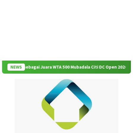
nya sebagai Juara WTA 500 Mubadala Citi DC Open 2026
NEWS
NUS