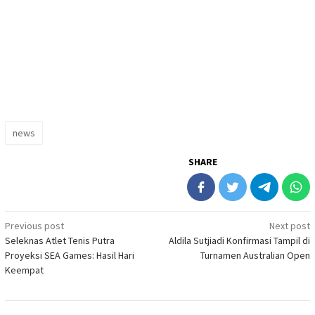
news
SHARE
Post
Previous post
Next post
Seleknas Atlet Tenis Putra
Aldila Sutjiadi Konfirmasi Tampil di
navigation
Proyeksi SEA Games: Hasil Hari
Turnamen Australian Open
Keempat