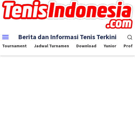
Skip
to
content
Mobile
Berita dan Informasi Tenis Terkini
Menu
Tournament
Jadwal Turnamen
Download
Yunior
Profe