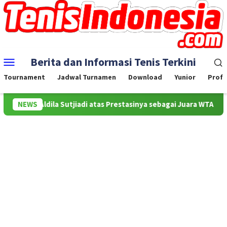
Skip
to
content
Mobile
Berita dan Informasi Tenis Terkini
Menu
Tournament
Jadwal Turnamen
Download
Yunior
Profe
Aldila Sutjiadi atas Prestasinya sebagai Juara WTA 500 Mubadala 
NEWS