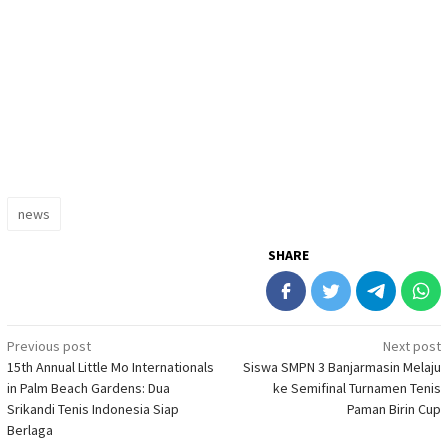
news
SHARE
Post
Previous post
Next post
15th Annual Little Mo Internationals
Siswa SMPN 3 Banjarmasin Melaju
navigation
in Palm Beach Gardens: Dua
ke Semifinal Turnamen Tenis
Srikandi Tenis Indonesia Siap
Paman Birin Cup
Berlaga