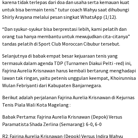
karena tidak terlepas dari doa dan usaha serta kemauan kuat
untuk bisa bermain tenis.” tutur coach Wahyu saat dihubungi
Shirly Arayana melalui pesan singkat WhatsApp (1/12).
“Dan syukur-syukur bisa berprestasi lebih, kami pelatih dan
orang tua hanya membantu untuk mewujudkan cita-citanya”
tandas pelatih di Sport Club Moroccan Cibubur tersebut.
Selanjutnya di babak empat besar kejuaraan tenis yang
termasuk dalam agenda TDP (Turnamen Diakui Pelti -red) ini,
Fajrina Aurelia Krisnawan harus kembali bertarung menghadapi
lawan tak ringan, yaitu petenis unggulan keempat, Khoirunnisa
Wulan Febriyanti dari Kabupaten Banjarnegara.
Berikut adalah perjalanan Fajrina Aurelia Krisnawan di Kejurnas
Tenis Piala Wali Kota Magelang :
Babak Pertama: Fajrina Aurelia Krisnawan (Depok) Versus
Paramatista Shada Zerlina (Semarang): 6-0, 6-0
R2: Fajrina Aurelia Krisnawan (Depok) Versus Indira Wahyu