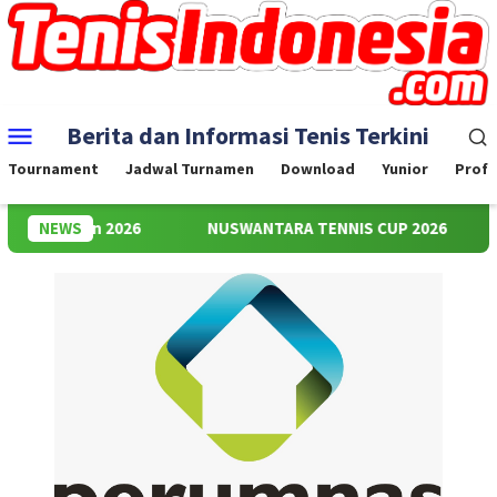
Skip
to
content
Mobile
Berita dan Informasi Tenis Terkini
Menu
Tournament
Jadwal Turnamen
Download
Yunior
Profe
 Open 2026
NEWS
NUSWANTARA TENNIS CUP 2026
Presta