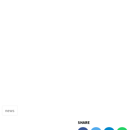
news
SHARE