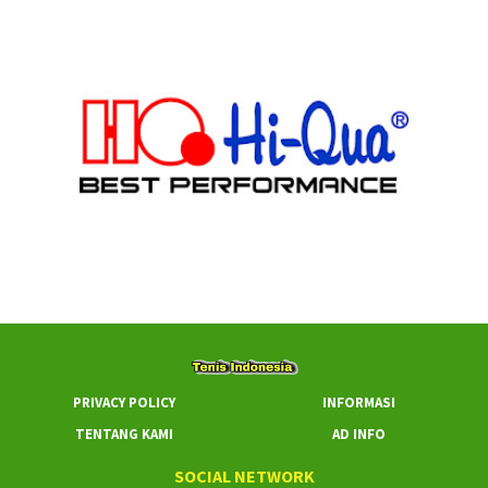
PRIVACY POLICY
INFORMASI
TENTANG KAMI
AD INFO
SOCIAL NETWORK