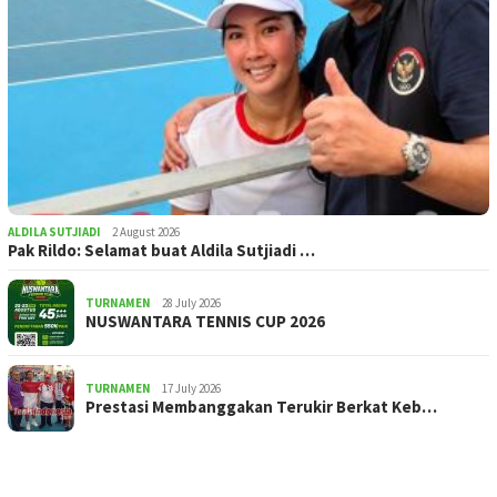
ALDILA SUTJIADI
2 August 2026
Pak Rildo: Selamat buat Aldila Sutjiadi …
TURNAMEN
28 July 2026
NUSWANTARA TENNIS CUP 2026
TURNAMEN
17 July 2026
Prestasi Membanggakan Terukir Berkat Keb…