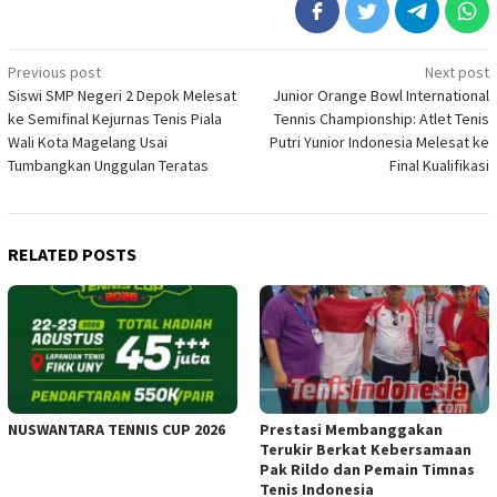
Post
Previous post
Next post
Siswi SMP Negeri 2 Depok Melesat
Junior Orange Bowl International
navigation
ke Semifinal Kejurnas Tenis Piala
Tennis Championship: Atlet Tenis
Wali Kota Magelang Usai
Putri Yunior Indonesia Melesat ke
Tumbangkan Unggulan Teratas
Final Kualifikasi
RELATED POSTS
NUSWANTARA TENNIS CUP 2026
Prestasi Membanggakan
Terukir Berkat Kebersamaan
Pak Rildo dan Pemain Timnas
Tenis Indonesia