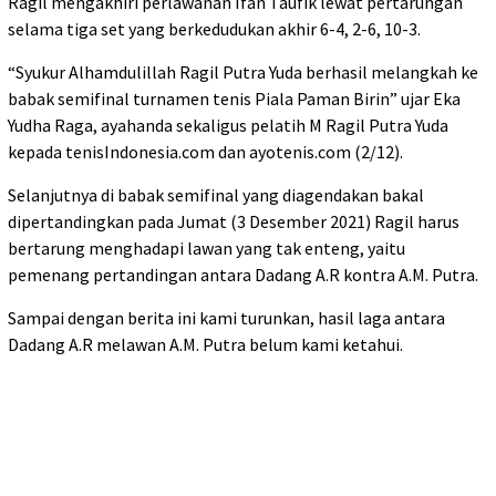
Ragil mengakhiri perlawanan Ifan Taufik lewat pertarungan
selama tiga set yang berkedudukan akhir 6-4, 2-6, 10-3.
“Syukur Alhamdulillah Ragil Putra Yuda berhasil melangkah ke
babak semifinal turnamen tenis Piala Paman Birin” ujar Eka
Yudha Raga, ayahanda sekaligus pelatih M Ragil Putra Yuda
kepada tenisIndonesia.com dan ayotenis.com (2/12).
Selanjutnya di babak semifinal yang diagendakan bakal
dipertandingkan pada Jumat (3 Desember 2021) Ragil harus
bertarung menghadapi lawan yang tak enteng, yaitu
pemenang pertandingan antara Dadang A.R kontra A.M. Putra.
Sampai dengan berita ini kami turunkan, hasil laga antara
Dadang A.R melawan A.M. Putra belum kami ketahui.