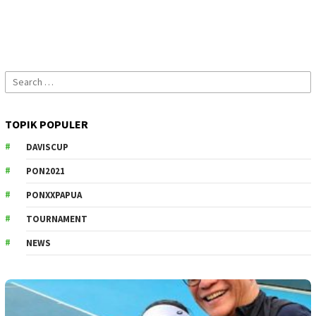
Search
for:
TOPIK POPULER
DAVISCUP
PON2021
PONXXPAPUA
TOURNAMENT
NEWS