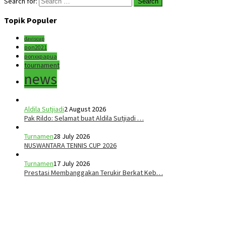
Search for:
Topik Populer
daviscup
pon2021
ponxxpapua
tournament
news
Aldila Sutjiadi
2 August 2026
Pak Rildo: Selamat buat Aldila Sutjiadi …
Turnamen
28 July 2026
NUSWANTARA TENNIS CUP 2026
Turnamen
17 July 2026
Prestasi Membanggakan Terukir Berkat Keb…