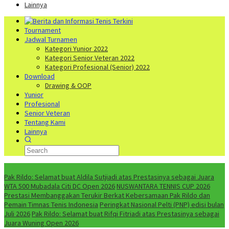
Lainnya
Tournament
Jadwal Turnamen
Kategori Yunior 2022
Kategori Senior Veteran 2022
Kategori Profesional (Senior) 2022
Download
Drawing & OOP
Yunior
Profesional
Senior Veteran
Tentang Kami
Lainnya
NEWS
Pak Rildo: Selamat buat Aldila Sutjiadi atas Prestasinya sebagai Juara
WTA 500 Mubadala Citi DC Open 2026
NUSWANTARA TENNIS CUP 2026
Prestasi Membanggakan Terukir Berkat Kebersamaan Pak Rildo dan
Pemain Timnas Tenis Indonesia
Peringkat Nasional Pelti (PNP) edisi bulan
Juli 2026
Pak Rildo: Selamat buat Rifqi Fitriadi atas Prestasinya sebagai
Juara Wuning Open 2026