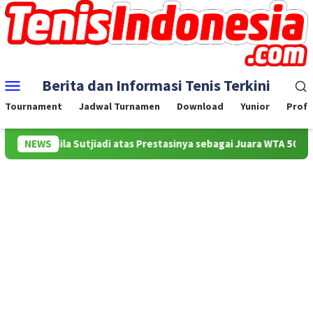
Skip
to
content
Mobile
Berita dan Informasi Tenis Terkini
Menu
Tournament
Jadwal Turnamen
Download
Yunior
Profe
Aldila Sutjiadi atas Prestasinya sebagai Juara WTA 500 Mubadala C
NEWS