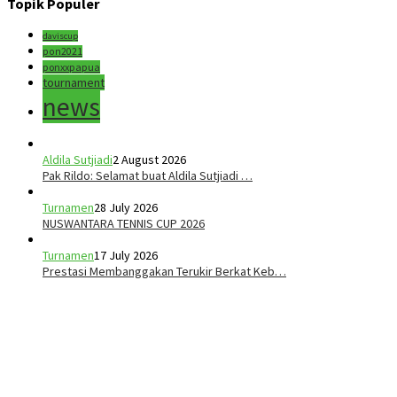
Topik Populer
daviscup
pon2021
ponxxpapua
tournament
news
Aldila Sutjiadi
2 August 2026
Pak Rildo: Selamat buat Aldila Sutjiadi …
Turnamen
28 July 2026
NUSWANTARA TENNIS CUP 2026
Turnamen
17 July 2026
Prestasi Membanggakan Terukir Berkat Keb…