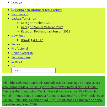
Lainnya
Tournament
Jadwal Turnamen
Kategori Yunior 2022
Kategori Senior Veteran 2022
Kategori Profesional (Senior) 2022
Download
Drawing & OOP
Yunior
Profesional
Senior Veteran
Tentang Kami
Lainnya
NEWS
Pak Rildo: Selamat buat Aldila Sutjiadi atas Prestasinya sebagai Juara
WTA 500 Mubadala Citi DC Open 2026
NUSWANTARA TENNIS CUP 2026
Prestasi Membanggakan Terukir Berkat Kebersamaan Pak Rildo dan
Pemain Timnas Tenis Indonesia
Peringkat Nasional Pelti (PNP) edisi bulan
Juli 2026
Pak Rildo: Selamat buat Rifqi Fitriadi atas Prestasinya sebagai
Juara Wuning Open 2026