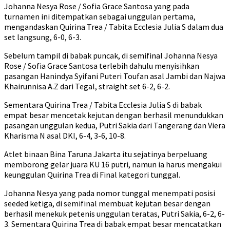
Johanna Nesya Rose / Sofia Grace Santosa yang pada
turnamen ini ditempatkan sebagai unggulan pertama,
mengandaskan Quirina Trea / Tabita Ecclesia Julia S dalam dua
set langsung, 6-0, 6-3.
Sebelum tampil di babak puncak, di semifinal Johanna Nesya
Rose / Sofia Grace Santosa terlebih dahulu menyisihkan
pasangan Hanindya Syifani Puteri Toufan asal Jambi dan Najwa
Khairunnisa A.Z dari Tegal, straight set 6-2, 6-2.
Sementara Quirina Trea / Tabita Ecclesia Julia S di babak
empat besar mencetak kejutan dengan berhasil menundukkan
pasangan unggulan kedua, Putri Sakia dari Tangerang dan Viera
Kharisma N asal DKI, 6-4, 3-6, 10-8.
Atlet binaan Bina Taruna Jakarta itu sejatinya berpeluang
memborong gelar juara KU 16 putri, namun ia harus mengakui
keunggulan Quirina Trea di Final kategori tunggal.
Johanna Nesya yang pada nomor tunggal menempati posisi
seeded ketiga, di semifinal membuat kejutan besar dengan
berhasil menekuk petenis unggulan teratas, Putri Sakia, 6-2, 6-
3. Sementara Quirina Trea di babak empat besar mencatatkan