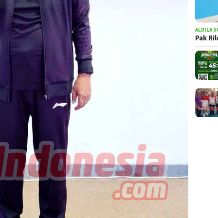
ALDILA S
Pak Ri