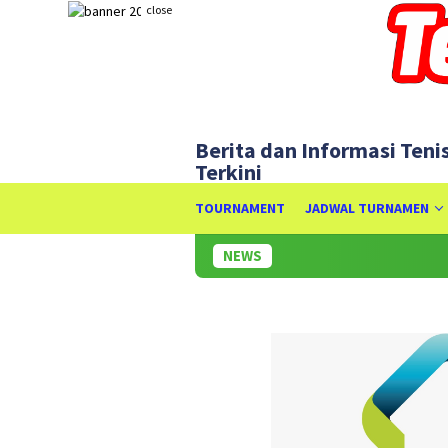
Skip
close
to
content
Berita dan Informasi Teni
Terkini
TOURNAMENT
JADWAL TURNAMEN
NEWS