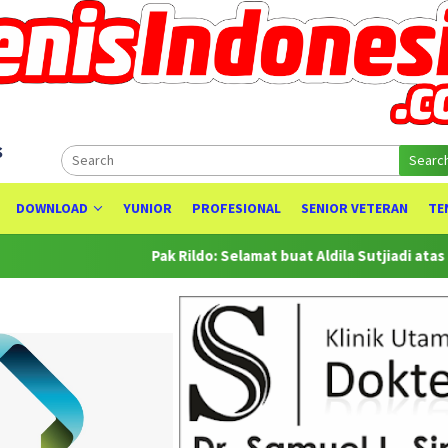
s
Searc
DOWNLOAD
YUNIOR
PROFESIONAL
SENIOR VETERAN
TE
Pak Rildo: Selamat buat Aldila Sutjiadi atas Prestasinya se