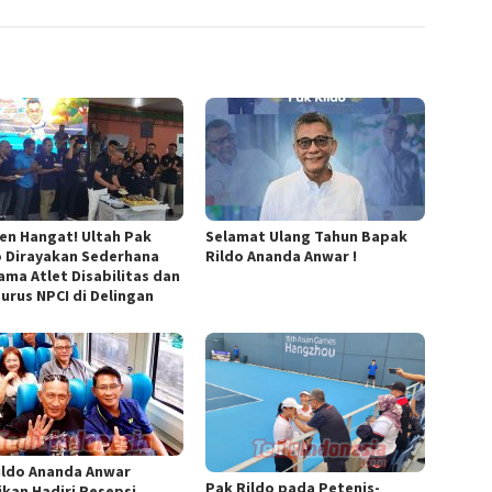
n Hangat! Ultah Pak
Selamat Ulang Tahun Bapak
o Dirayakan Sederhana
Rildo Ananda Anwar !
ama Atlet Disabilitas dan
urus NPCI di Delingan
Rildo Ananda Anwar
Pak Rildo pada Petenis-
ikan Hadiri Resepsi