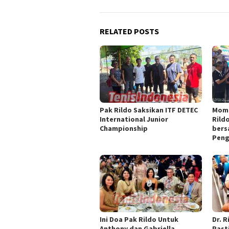
RELATED POSTS
Pak Rildo Saksikan ITF DETEC
Mome
International Junior
Rild
Championship
bers
Peng
Ini Doa Pak Rildo Untuk
Dr. 
Anthony dan Gabriella
Past