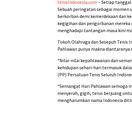
tenisIndonesia.com
– Setiap tanggal
Sebuah peringatan sebagai momen u
berkorban demi kemerdekaan dan ke
kegigihan dan pengorbanan mereka m
menghadapi tantangan masa kini m
Tokoh Olahraga dan Sesepuh Tenis In
Pahlawan punya makna diantaranya m
“Nilai-nilai kepahlawanan dan sema
kehidupan sehari-hari termasuk dal
(PP) Persatuan Tenis Seluruh Indones
“Semangat Hari Pahlawan semoga me
menyerah, gigih, terus berjuang untu
mengharumkan nama Indonesia diting