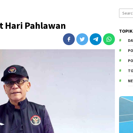
Search
for:
t Hari Pahlawan
TOPIK
DA
PO
PO
T
N