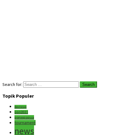
Search for:
Topik Populer
daviscup
pon2021
ponxxpapua
tournament
news