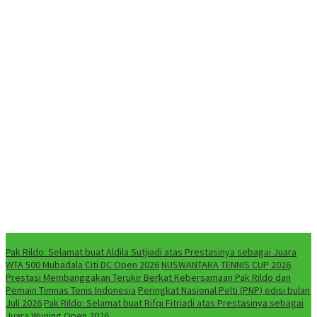
NEWS
Pak Rildo: Selamat buat Aldila Sutjiadi atas Prestasinya sebagai Juara
WTA 500 Mubadala Citi DC Open 2026
NUSWANTARA TENNIS CUP 2026
Prestasi Membanggakan Terukir Berkat Kebersamaan Pak Rildo dan
Pemain Timnas Tenis Indonesia
Peringkat Nasional Pelti (PNP) edisi bulan
Juli 2026
Pak Rildo: Selamat buat Rifqi Fitriadi atas Prestasinya sebagai
Juara Wuning Open 2026