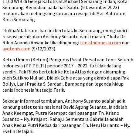
11.00 WIB di Gereja Katolik St.Michael Semarang Indah, Kota
Semarang. Kemudian pada hari Sabtu (9 Desember 2023)
malam akan melangsungkan acara resepsi di Mac Ballroom,
Kota Semarang.
“InShaAllah kami hari ini bertolak ke Semarang, menghadiri
resepsi pernikahan Anthony Susanto nanti malam.” kata Dr.
Rildo Ananda Anwar ketika dihubungi
tenisIndonesia.com
dan
ayotenis.com
(9/12/2023).
Ketua Umum (Ketum) Pengurus Pusat Persatuan Tenis Seluruh
Indonesia (PP PELTI) periode 2017 – 2022 itu tidak datang
sendiri, Pak Rildo bertolak ke Kota Atlas dengan didampingi
oleh Sutikno Muliadi, Didiek Edhie atau yang akrab disapa Pak
Bolly), Lani Pradita S. Sardadi, Bambang dan legenda hidup
tenis Indonesia Yustedjo Tarik.
Sekedar informasi tambahan, Anthony Susanto adalah adik
kandung atlet tenis nasional David Agung Susanto, ia adalah
Anak Keempat, Putra Keempat dari pasangan Tn. Krisno
Susanto – Ny. Krisjanti Rahaju. Sementara Gabriella adalah
Anak Kedua Putri Kedua dari pasangan Tn. Heru Harianto – Ny.
Evelin Defajani.