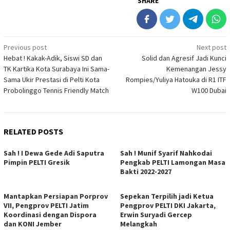
SHARE
Post
Previous post
Next post
Hebat ! Kakak-Adik, Siswi SD dan
Solid dan Agresif Jadi Kunci
navigation
TK Kartika Kota Surabaya Ini Sama-
Kemenangan Jessy
Sama Ukir Prestasi di Pelti Kota
Rompies/Yuliya Hatouka di R1 ITF
Probolinggo Tennis Friendly Match
W100 Dubai
RELATED POSTS
Sah ! I Dewa Gede Adi Saputra
Sah ! Munif Syarif Nahkodai
Pimpin PELTI Gresik
Pengkab PELTI Lamongan Masa
Bakti 2022-2027
Mantapkan Persiapan Porprov
Sepekan Terpilih jadi Ketua
VII, Pengprov PELTI Jatim
Pengprov PELTI DKI Jakarta,
Koordinasi dengan Dispora
Erwin Suryadi Gercep
dan KONI Jember
Melangkah