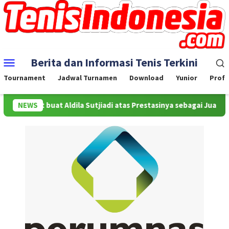
Skip
to
content
Mobile
Berita dan Informasi Tenis Terkini
Menu
Tournament
Jadwal Turnamen
Download
Yunior
Profe
Selamat buat Aldila Sutjiadi atas Prestasinya sebagai Juara WTA 
NEWS