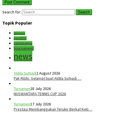
Search for:
Topik Populer
daviscup
pon2021
ponxxpapua
tournament
news
Aldila Sutjiadi
2 August 2026
Pak Rildo: Selamat buat Aldila Sutjiadi …
Turnamen
28 July 2026
NUSWANTARA TENNIS CUP 2026
Turnamen
17 July 2026
Prestasi Membanggakan Terukir Berkat Keb…