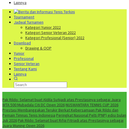
Lainnya
Tournament
Jadwal Turnamen
Kategori Yunior 2022
Kategori Senior Veteran 2022
Kategori Profesional (Senior) 2022
Download
Drawing & OOP
Yunior
Profesional
Senior Veteran
Tentang Kami
Lainnya
NEWS
Pak Rildo: Selamat buat Aldila Sutjiadi atas Prestasinya sebagai Juara
WTA 500 Mubadala Citi DC Open 2026
NUSWANTARA TENNIS CUP 2026
Prestasi Membanggakan Terukir Berkat Kebersamaan Pak Rildo dan
Pemain Timnas Tenis Indonesia
Peringkat Nasional Pelti (PNP) edisi bulan
Juli 2026
Pak Rildo: Selamat buat Rifqi Fitriadi atas Prestasinya sebagai
Juara Wuning Open 2026