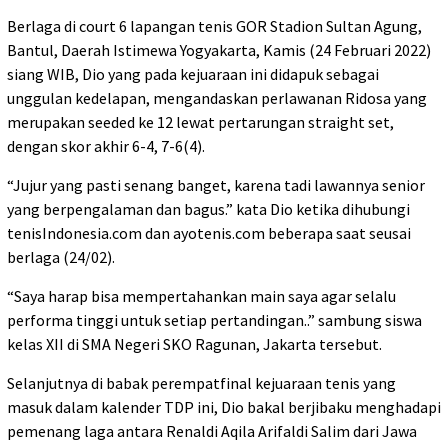
Berlaga di court 6 lapangan tenis GOR Stadion Sultan Agung,
Bantul, Daerah Istimewa Yogyakarta, Kamis (24 Februari 2022)
siang WIB, Dio yang pada kejuaraan ini didapuk sebagai
unggulan kedelapan, mengandaskan perlawanan Ridosa yang
merupakan seeded ke 12 lewat pertarungan straight set,
dengan skor akhir 6-4, 7-6(4).
“Jujur yang pasti senang banget, karena tadi lawannya senior
yang berpengalaman dan bagus.” kata Dio ketika dihubungi
tenisIndonesia.com dan ayotenis.com beberapa saat seusai
berlaga (24/02).
“Saya harap bisa mempertahankan main saya agar selalu
performa tinggi untuk setiap pertandingan..” sambung siswa
kelas XII di SMA Negeri SKO Ragunan, Jakarta tersebut.
Selanjutnya di babak perempatfinal kejuaraan tenis yang
masuk dalam kalender TDP ini, Dio bakal berjibaku menghadapi
pemenang laga antara Renaldi Aqila Arifaldi Salim dari Jawa