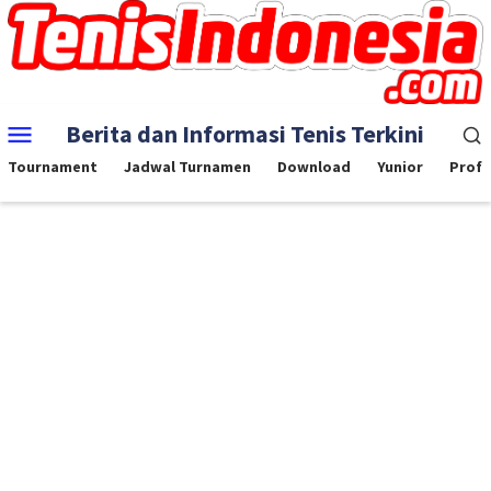
Skip
to
content
Mobile
Berita dan Informasi Tenis Terkini
Menu
Tournament
Jadwal Turnamen
Download
Yunior
Profe