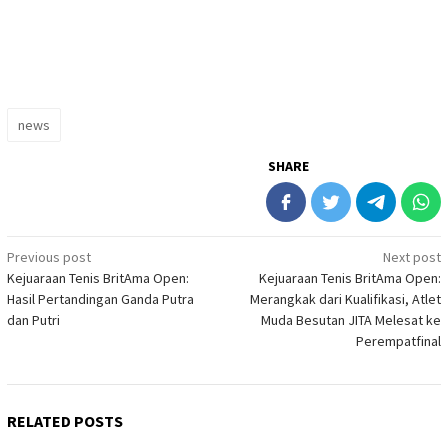
news
SHARE
Post
Previous post
Next post
Kejuaraan Tenis BritAma Open:
Kejuaraan Tenis BritAma Open:
navigation
Hasil Pertandingan Ganda Putra
Merangkak dari Kualifikasi, Atlet
dan Putri
Muda Besutan JITA Melesat ke
Perempatfinal
RELATED POSTS