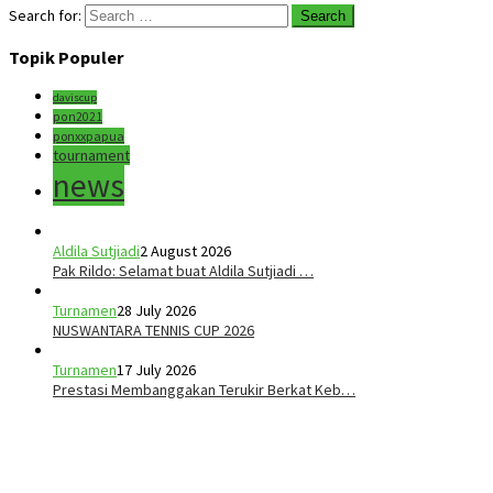
Search for:
Topik Populer
daviscup
pon2021
ponxxpapua
tournament
news
Aldila Sutjiadi
2 August 2026
Pak Rildo: Selamat buat Aldila Sutjiadi …
Turnamen
28 July 2026
NUSWANTARA TENNIS CUP 2026
Turnamen
17 July 2026
Prestasi Membanggakan Terukir Berkat Keb…