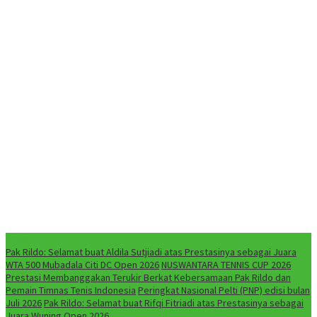
NEWS
Pak Rildo: Selamat buat Aldila Sutjiadi atas Prestasinya sebagai Juara
WTA 500 Mubadala Citi DC Open 2026
NUSWANTARA TENNIS CUP 2026
Prestasi Membanggakan Terukir Berkat Kebersamaan Pak Rildo dan
Pemain Timnas Tenis Indonesia
Peringkat Nasional Pelti (PNP) edisi bulan
Juli 2026
Pak Rildo: Selamat buat Rifqi Fitriadi atas Prestasinya sebagai
Juara Wuning Open 2026