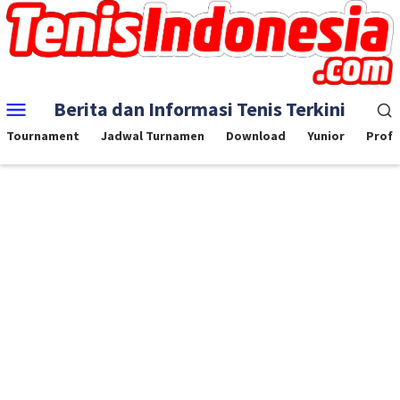
Skip
to
content
Mobile
Berita dan Informasi Tenis Terkini
Menu
Tournament
Jadwal Turnamen
Download
Yunior
Profe