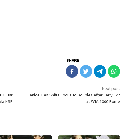
SHARE
Next post
TI, Hari
Janice Tjen Shifts Focus to Doubles After Early Exit
ala KSP
at WTA 1000 Rome