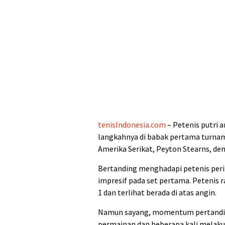
tenisIndonesia.com
– Petenis putri 
langkahnya di babak pertama turnam
Amerika Serikat, Peyton Stearns, den
Bertanding menghadapi petenis perin
impresif pada set pertama. Petenis
1 dan terlihat berada di atas angin.
Namun sayang, momentum pertanding
permainan dan beberapa kali melaku