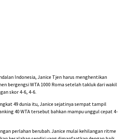
andalan Indonesia, Janice Tjen harus menghentikan
en bergengsi WTA 1000 Roma setelah takluk dari wakil
gan skor 4-6, 4-6.
gkat 49 dunia itu, Janice sejatinya sempat tampil
 ranking 40 WTA tersebut bahkan mampu unggul cepat 4-
an perlahan berubah. Janice mulai kehilangan ritme
kan kesalahan sendiri yang dimanfaatkan dengan baik