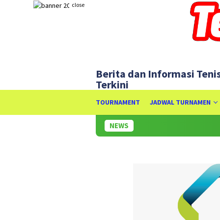
Skip
close
to
content
Berita dan Informasi Teni
Terkini
TOURNAMENT
JADWAL TURNAMEN
NEWS