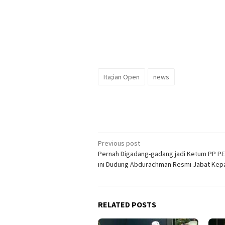
Ita;ian Open
news
Post
Previous post
Pernah Digadang-gadang jadi Ketum PP PEL
navigation
ini Dudung Abdurachman Resmi Jabat Kep
RELATED POSTS