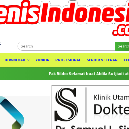
s
Searc
DOWNLOAD
YUNIOR
PROFESIONAL
SENIOR VETERAN
TE
Pak Rildo: Selamat buat Aldila Sutjiadi atas Prestasiny