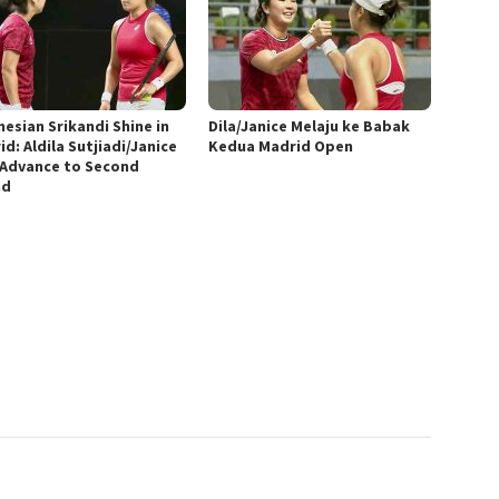
nesian Srikandi Shine in
Dila/Janice Melaju ke Babak
d: Aldila Sutjiadi/Janice
Kedua Madrid Open
 Advance to Second
nd