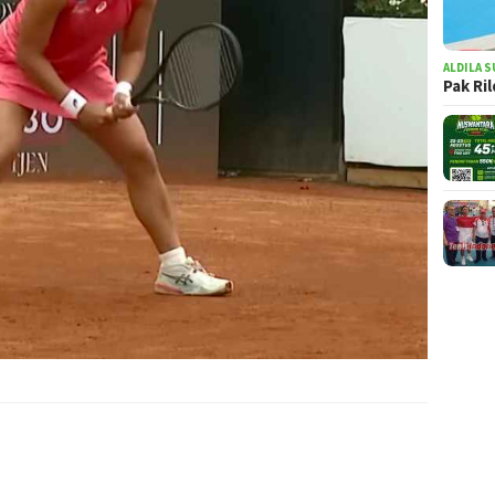
ALDILA S
Pak Ri