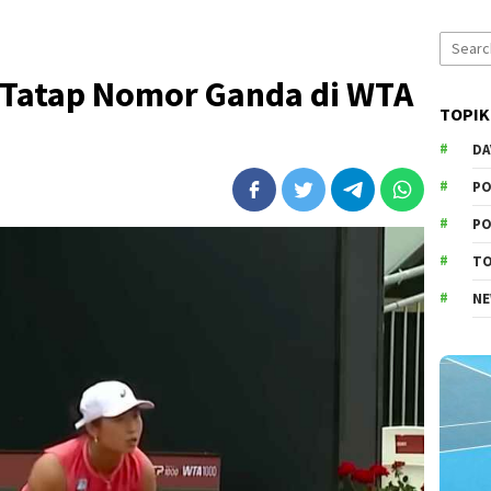
Search
for:
s Tatap Nomor Ganda di WTA
TOPIK
DA
PO
PO
T
N