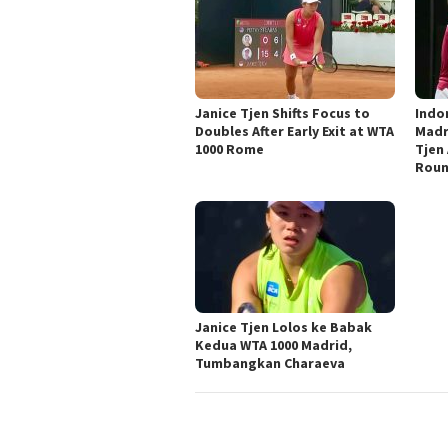
Janice Tjen Shifts Focus to
Indo
Doubles After Early Exit at WTA
Madri
1000 Rome
Tjen
Rou
Janice Tjen Lolos ke Babak
Kedua WTA 1000 Madrid,
Tumbangkan Charaeva