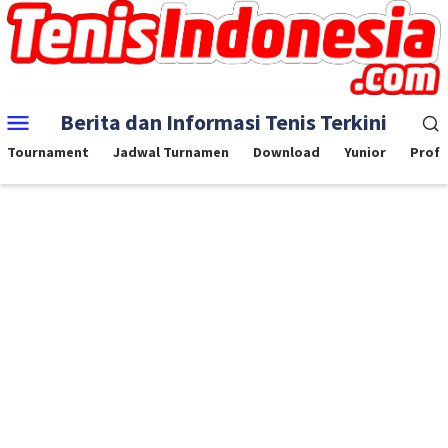
Skip
to
content
Mobile
Berita dan Informasi Tenis Terkini
Menu
Tournament
Jadwal Turnamen
Download
Yunior
Profe