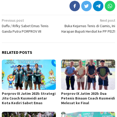
Post
Previous post
Next post
Daffa / Rifky Sabet Emas Tenis
Buka Kejurnas Tenis di Ciamis, Ini
navigation
Ganda Putra PORPROV VII
Harapan Bupati Herdiat ke PP PELTI
RELATED POSTS
Porprov IX Jatim 2025: Strategi
Porprov IX Jatim 2025: Dua
Jitu Coach Kusmeidi antar
Petenis Binaan Coach Kusmeidi
Kota Kediri Sabet Emas
Melesat ke Final