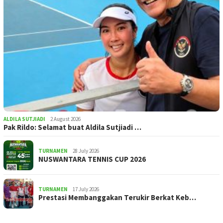
ALDILA SUTJIADI
2 August 2026
Pak Rildo: Selamat buat Aldila Sutjiadi …
TURNAMEN
28 July 2026
NUSWANTARA TENNIS CUP 2026
TURNAMEN
17 July 2026
Prestasi Membanggakan Terukir Berkat Keb…