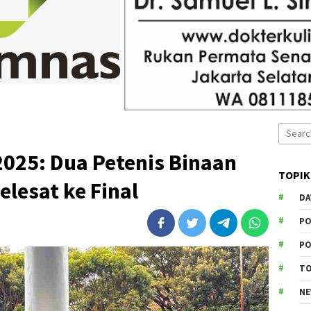
Search
for:
2025: Dua Petenis Binaan
TOPIK
lesat ke Final
DA
PO
PO
T
N