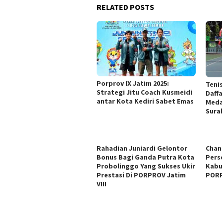
RELATED POSTS
Porprov IX Jatim 2025:
Teni
Strategi Jitu Coach Kusmeidi
Daff
antar Kota Kediri Sabet Emas
Meda
Sura
Rahadian Juniardi Gelontor
Chan
Bonus Bagi Ganda Putra Kota
Pers
Probolinggo Yang Sukses Ukir
Kabu
Prestasi Di PORPROV Jatim
PORP
VIII