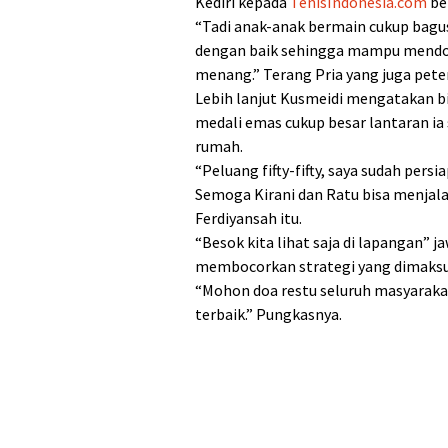
Kediri kepada
TenisIndonesia.com
be
“Tadi anak-anak bermain cukup bagus
dengan baik sehingga mampu mendom
menang.” Terang Pria yang juga peten
Lebih lanjut Kusmeidi mengatakan b
medali emas cukup besar lantaran ia
rumah.
“Peluang fifty-fifty, saya sudah per
Semoga Kirani dan Ratu bisa menjalan
Ferdiyansah itu.
“Besok kita lihat saja di lapangan” 
membocorkan strategi yang dimaksu
“Mohon doa restu seluruh masyarakat 
terbaik.” Pungkasnya.