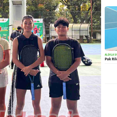
ALDILA S
Pak Ri