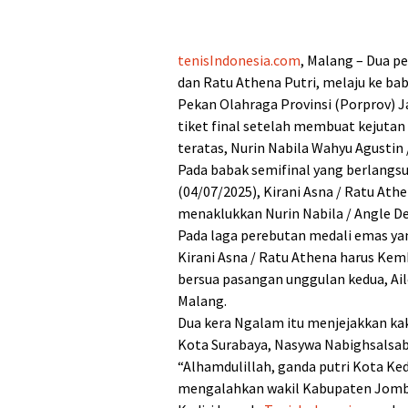
tenisIndonesia.com
, Malang – Dua pe
dan Ratu Athena Putri, melaju ke ba
Pekan Olahraga Provinsi (Porprov)
tiket final setelah membuat kejut
teratas, Nurin Nabila Wahyu Agusti
Pada babak semifinal yang berlangsu
(04/07/2025), Kirani Asna / Ratu At
menaklukkan Nurin Nabila / Angle De
Pada laga perebutan medali emas yan
Kirani Asna / Ratu Athena harus Kemb
bersua pasangan unggulan kedua, Aile
Malang.
Dua kera Ngalam itu menjejakkan kak
Kota Surabaya, Nasywa Nabighsalsab
“Alhamdulillah, ganda putri Kota Ked
mengalahkan wakil Kabupaten Jomban