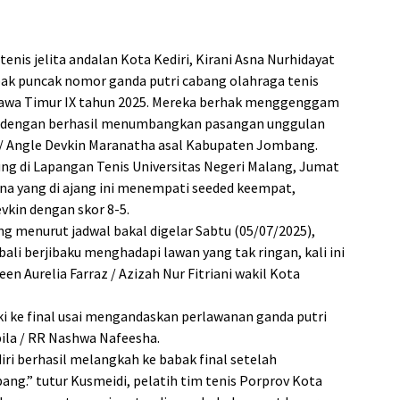
tenis jelita andalan Kota Kediri, Kirani Asna Nurhidayat
bak puncak nomor ganda putri cabang olahraga tenis
 Jawa Timur IX tahun 2025. Mereka berhak menggenggam
an dengan berhasil menumbangkan pasangan unggulan
n / Angle Devkin Maranatha asal Kabupaten Jombang.
ng di Lapangan Tenis Universitas Negeri Malang, Jumat
hena yang di ajang ini menempati seeded keempat,
vkin dengan skor 8-5.
g menurut jadwal bakal digelar Sabtu (05/07/2025),
ali berjibaku menghadapi lawan yang tak ringan, kali ini
en Aurelia Farraz / Azizah Nur Fitriani wakil Kota
i ke final usai mengandaskan perlawanan ganda putri
ila / RR Nashwa Nafeesha.
iri berhasil melangkah ke babak final setelah
g.” tutur Kusmeidi, pelatih tim tenis Porprov Kota