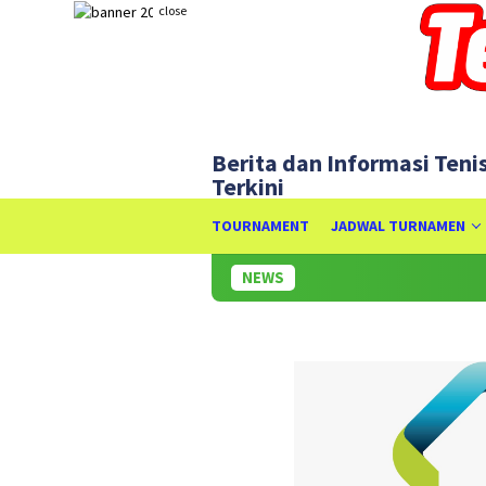
Skip
close
to
content
Berita dan Informasi Teni
Terkini
TOURNAMENT
JADWAL TURNAMEN
NEWS