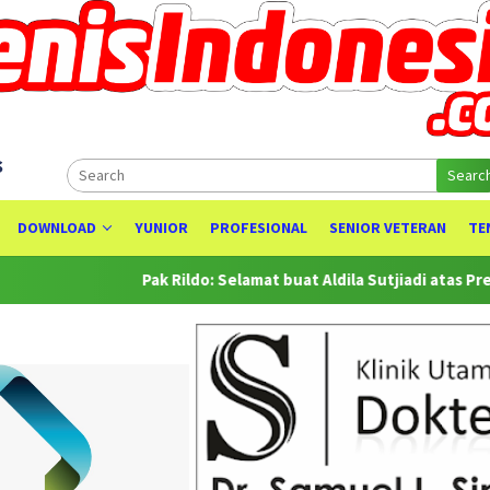
s
Searc
DOWNLOAD
YUNIOR
PROFESIONAL
SENIOR VETERAN
TE
Pak Rildo: Selamat buat Aldila Sutjiadi atas Prestasinya sebag