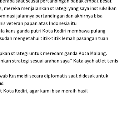
berapa saat seusai pertandingan babak empat besar.
, mereka menjalankan strategi yang saya instruksikan
inasi jalannya pertandingan dan akhirnya bisa
is veteran papan atas Indonesia itu.
ila kans ganda putri Kota Kediri membawa pulang
 sudah mengetahui titik-titik lemah pasangan tuan
siapkan strategi untuk meredam ganda Kota Malang.
kan strategi sesuai arahan saya.” Kata ayah atlet tenis
jawab Kusmeidi secara diplomatis saat didesak untuk
d.
Kota Kediri, agar kami bisa meraih hasil