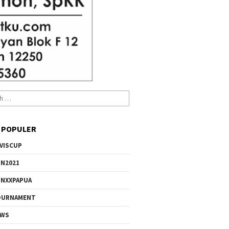
 POPULER
VISCUP
N2021
NXXPAPUA
OURNAMENT
EWS