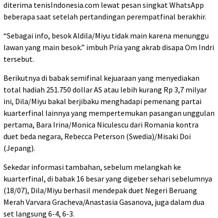
diterima tenisIndonesia.com lewat pesan singkat WhatsApp
beberapa saat setelah pertandingan perempatfinal berakhir.
“Sebagai info, besok Aldila/Miyu tidak main karena menunggu
lawan yang main besok.” imbuh Pria yang akrab disapa Om Indri
tersebut.
Berikutnya di babak semifinal kejuaraan yang menyediakan
total hadiah 251.750 dollar AS atau lebih kurang Rp 3,7 milyar
ini, Dila/Miyu bakal berjibaku menghadapi pemenang partai
kuarterfinal lainnya yang mempertemukan pasangan unggulan
pertama, Bara Irina/Monica Niculescu dari Romania kontra
duet beda negara, Rebecca Peterson (Swedia)/Misaki Doi
(Jepang).
Sekedar informasi tambahan, sebelum melangkah ke
kuarterfinal, di babak 16 besar yang digeber sehari sebelumnya
(18/07), Dila/Miyu berhasil mendepak duet Negeri Beruang
Merah Varvara Gracheva/Anastasia Gasanova, juga dalam dua
set langsung 6-4, 6-3.