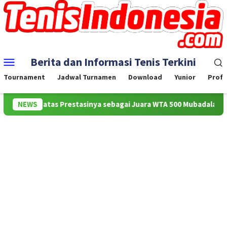
Skip
to
content
Mobile
Berita dan Informasi Tenis Terkini
Menu
Tournament
Jadwal Turnamen
Download
Yunior
Profe
i atas Prestasinya sebagai Juara WTA 500 Mubadala Citi DC Open 2
NEWS