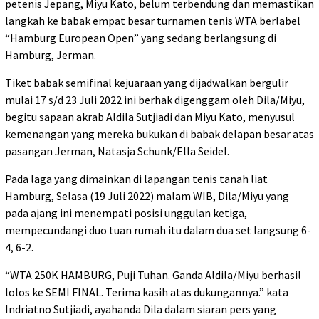
petenis Jepang, Miyu Kato, belum terbendung dan memastikan
langkah ke babak empat besar turnamen tenis WTA berlabel
“Hamburg European Open” yang sedang berlangsung di
Hamburg, Jerman.
Tiket babak semifinal kejuaraan yang dijadwalkan bergulir
mulai 17 s/d 23 Juli 2022 ini berhak digenggam oleh Dila/Miyu,
begitu sapaan akrab Aldila Sutjiadi dan Miyu Kato, menyusul
kemenangan yang mereka bukukan di babak delapan besar atas
pasangan Jerman, Natasja Schunk/Ella Seidel.
Pada laga yang dimainkan di lapangan tenis tanah liat
Hamburg, Selasa (19 Juli 2022) malam WIB, Dila/Miyu yang
pada ajang ini menempati posisi unggulan ketiga,
mempecundangi duo tuan rumah itu dalam dua set langsung 6-
4, 6-2.
“WTA 250K HAMBURG, Puji Tuhan. Ganda Aldila/Miyu berhasil
lolos ke SEMI FINAL. Terima kasih atas dukungannya.” kata
Indriatno Sutjiadi, ayahanda Dila dalam siaran pers yang