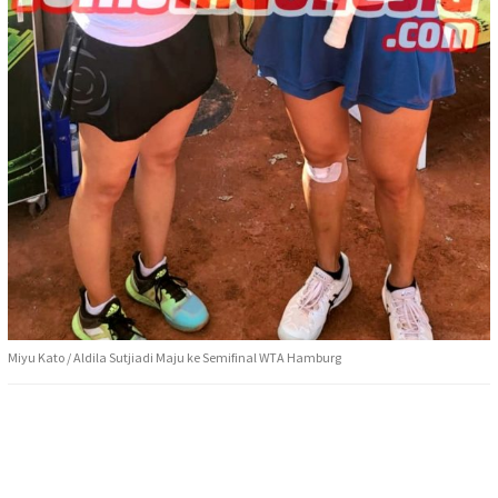
Miyu Kato / Aldila Sutjiadi Maju ke Semifinal WTA Hamburg