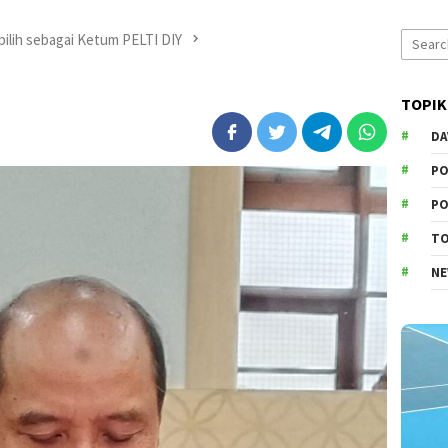
Search
rpilih sebagai Ketum PELTI DIY
for:
TOPIK
DA
PO
PO
T
N