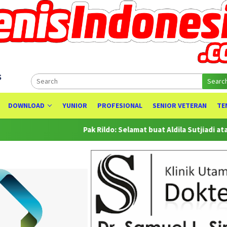
s
Searc
DOWNLOAD
YUNIOR
PROFESIONAL
SENIOR VETERAN
TE
Pak Rildo: Selamat buat Aldila Sutjiadi atas Prestas