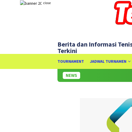
Skip
close
to
content
Berita dan Informasi Teni
Terkini
TOURNAMENT
JADWAL TURNAMEN
NEWS