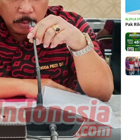
ALDILA S
Pak Ri