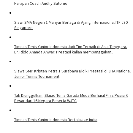
Harapan Coach Andhy Sutomo
Siswi SMA Negeri 1 Manyar Berlaga di Ajang Internasional ITF J30
Singapore
Timnas Tenis Yunior Indonesia Jadi Tim Terbaik di Asia Tenggara.
Dr. Rildo Ananda Anwar: Prestasi kalian membanggakan..
Siswa SMP Kristen Petra 1 Surabaya Bidik Prestasi di JITA National
Junior Tennis Tournament
Tak Diunggulkan, Skuad Tenis Garuda Muda Berhasil Finis Posisi 6
Besar dari 16 Negara Peserta WJTC
Timnas Tenis Yunior Indonesia Bertolak ke India