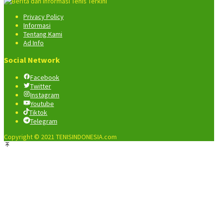
Privacy Policy
Informasi
Tentang Kami
Ad Info
Social Network
Facebook
Twitter
Instagram
Youtube
Tiktok
Telegram
Copyright © 2021 TENISINDONESIA.com