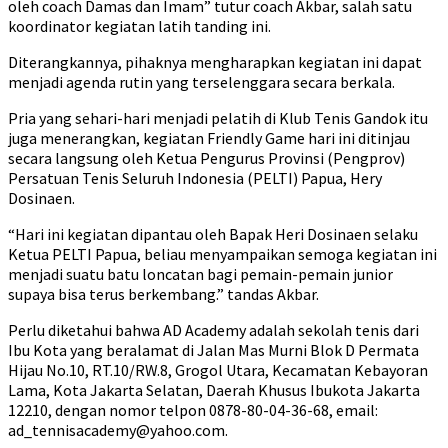
oleh coach Damas dan Imam” tutur coach Akbar, salah satu
koordinator kegiatan latih tanding ini.
Diterangkannya, pihaknya mengharapkan kegiatan ini dapat
menjadi agenda rutin yang terselenggara secara berkala.
Pria yang sehari-hari menjadi pelatih di Klub Tenis Gandok itu
juga menerangkan, kegiatan Friendly Game hari ini ditinjau
secara langsung oleh Ketua Pengurus Provinsi (Pengprov)
Persatuan Tenis Seluruh Indonesia (PELTI) Papua, Hery
Dosinaen.
“Hari ini kegiatan dipantau oleh Bapak Heri Dosinaen selaku
Ketua PELTI Papua, beliau menyampaikan semoga kegiatan ini
menjadi suatu batu loncatan bagi pemain-pemain junior
supaya bisa terus berkembang.” tandas Akbar.
Perlu diketahui bahwa AD Academy adalah sekolah tenis dari
Ibu Kota yang beralamat di Jalan Mas Murni Blok D Permata
Hijau No.10, RT.10/RW.8, Grogol Utara, Kecamatan Kebayoran
Lama, Kota Jakarta Selatan, Daerah Khusus Ibukota Jakarta
12210, dengan nomor telpon 0878-80-04-36-68, email:
ad_tennisacademy@yahoo.com.