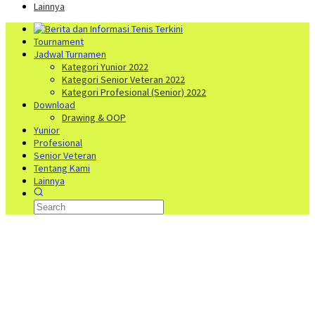
Lainnya
Tournament
Jadwal Turnamen
Kategori Yunior 2022
Kategori Senior Veteran 2022
Kategori Profesional (Senior) 2022
Download
Drawing & OOP
Yunior
Profesional
Senior Veteran
Tentang Kami
Lainnya