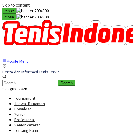
Skip to content
close
close
Mobile Menu
Berita dan Informasi Tenis Terkini
Search
9 August 2026
Tournament
Jadwal Turnamen
Download
Yunior
Profesional
Senior Veteran
Tentang Kami