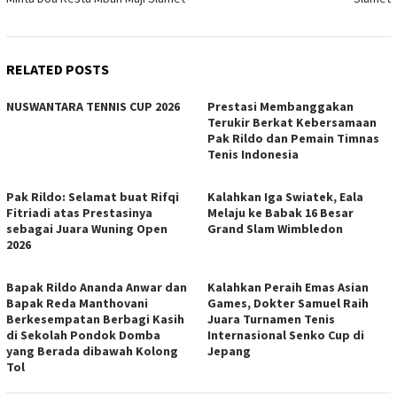
RELATED POSTS
NUSWANTARA TENNIS CUP 2026
Prestasi Membanggakan
Terukir Berkat Kebersamaan
Pak Rildo dan Pemain Timnas
Tenis Indonesia
Pak Rildo: Selamat buat Rifqi
Kalahkan Iga Swiatek, Eala
Fitriadi atas Prestasinya
Melaju ke Babak 16 Besar
sebagai Juara Wuning Open
Grand Slam Wimbledon
2026
Bapak Rildo Ananda Anwar dan
Kalahkan Peraih Emas Asian
Bapak Reda Manthovani
Games, Dokter Samuel Raih
Berkesempatan Berbagi Kasih
Juara Turnamen Tenis
di Sekolah Pondok Domba
Internasional Senko Cup di
yang Berada dibawah Kolong
Jepang
Tol