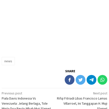
news
SHARE
Post
Previous post
Next post
Piala Davis Indonesia Vs
Rifqi Fitriadi Libas Francisco Lamas
navigation
Venezuela: Jelang Berlaga, Tole
Villarroel, Ini Tanggapan H. Muji
Minta Doa Restu Mbah Muji Slamet
Slamet