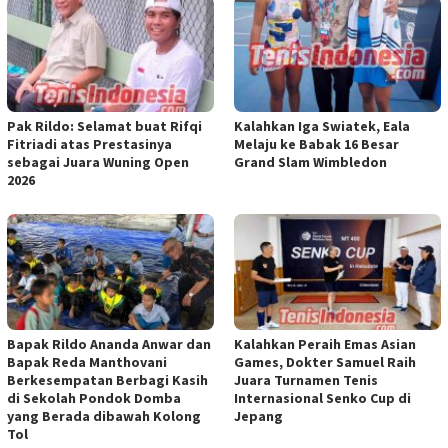
Pak Rildo: Selamat buat Rifqi
Kalahkan Iga Swiatek, Eala
Fitriadi atas Prestasinya
Melaju ke Babak 16 Besar
sebagai Juara Wuning Open
Grand Slam Wimbledon
2026
Bapak Rildo Ananda Anwar dan
Kalahkan Peraih Emas Asian
Bapak Reda Manthovani
Games, Dokter Samuel Raih
Berkesempatan Berbagi Kasih
Juara Turnamen Tenis
di Sekolah Pondok Domba
Internasional Senko Cup di
yang Berada dibawah Kolong
Jepang
Tol