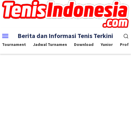
Skip
to
content
Mobile
Berita dan Informasi Tenis Terkini
Menu
Tournament
Jadwal Turnamen
Download
Yunior
Profe