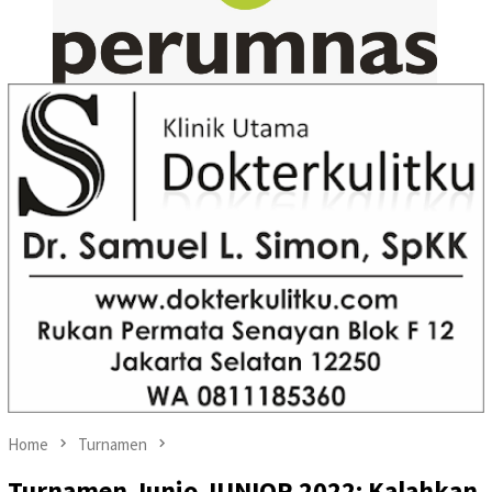
Home
Turnamen
Turnamen Junio JUNIOR 2022: Kalahkan