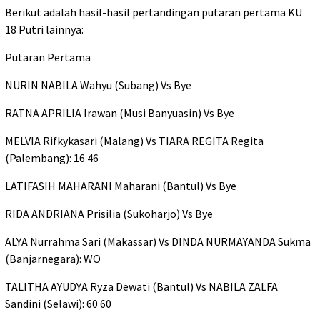
Berikut adalah hasil-hasil pertandingan putaran pertama KU
18 Putri lainnya:
Putaran Pertama
NURIN NABILA Wahyu (Subang) Vs Bye
RATNA APRILIA Irawan (Musi Banyuasin) Vs Bye
MELVIA Rifkykasari (Malang) Vs TIARA REGITA Regita
(Palembang): 16 46
LATIFASIH MAHARANI Maharani (Bantul) Vs Bye
RIDA ANDRIANA Prisilia (Sukoharjo) Vs Bye
ALYA Nurrahma Sari (Makassar) Vs DINDA NURMAYANDA Sukma
(Banjarnegara): WO
TALITHA AYUDYA Ryza Dewati (Bantul) Vs NABILA ZALFA
Sandini (Selawi): 60 60