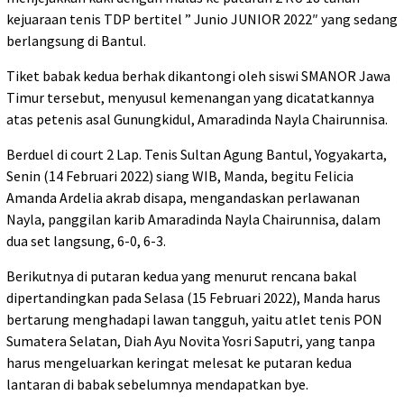
kejuaraan tenis TDP bertitel ” Junio JUNIOR 2022″ yang sedang
berlangsung di Bantul.
Tiket babak kedua berhak dikantongi oleh siswi SMANOR Jawa
Timur tersebut, menyusul kemenangan yang dicatatkannya
atas petenis asal Gunungkidul, Amaradinda Nayla Chairunnisa.
Berduel di court 2 Lap. Tenis Sultan Agung Bantul, Yogyakarta,
Senin (14 Februari 2022) siang WIB, Manda, begitu Felicia
Amanda Ardelia akrab disapa, mengandaskan perlawanan
Nayla, panggilan karib Amaradinda Nayla Chairunnisa, dalam
dua set langsung, 6-0, 6-3.
Berikutnya di putaran kedua yang menurut rencana bakal
dipertandingkan pada Selasa (15 Februari 2022), Manda harus
bertarung menghadapi lawan tangguh, yaitu atlet tenis PON
Sumatera Selatan, Diah Ayu Novita Yosri Saputri, yang tanpa
harus mengeluarkan keringat melesat ke putaran kedua
lantaran di babak sebelumnya mendapatkan bye.