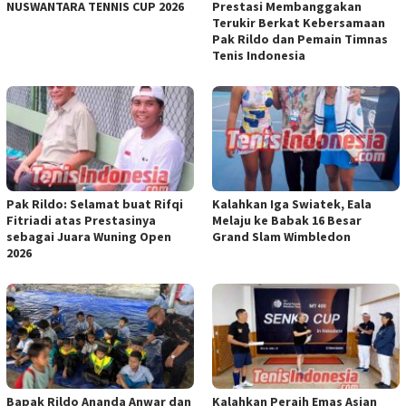
NUSWANTARA TENNIS CUP 2026
Prestasi Membanggakan
Terukir Berkat Kebersamaan
Pak Rildo dan Pemain Timnas
Tenis Indonesia
Pak Rildo: Selamat buat Rifqi
Kalahkan Iga Swiatek, Eala
Fitriadi atas Prestasinya
Melaju ke Babak 16 Besar
sebagai Juara Wuning Open
Grand Slam Wimbledon
2026
Bapak Rildo Ananda Anwar dan
Kalahkan Peraih Emas Asian