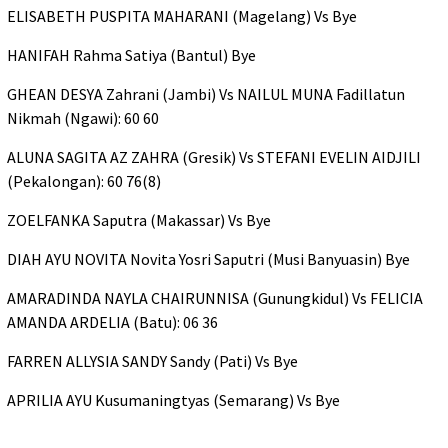
ELISABETH PUSPITA MAHARANI (Magelang) Vs Bye
HANIFAH Rahma Satiya (Bantul) Bye
GHEAN DESYA Zahrani (Jambi) Vs NAILUL MUNA Fadillatun
Nikmah (Ngawi): 60 60
ALUNA SAGITA AZ ZAHRA (Gresik) Vs STEFANI EVELIN AIDJILI
(Pekalongan): 60 76(8)
ZOELFANKA Saputra (Makassar) Vs Bye
DIAH AYU NOVITA Novita Yosri Saputri (Musi Banyuasin) Bye
AMARADINDA NAYLA CHAIRUNNISA (Gunungkidul) Vs FELICIA
AMANDA ARDELIA (Batu): 06 36
FARREN ALLYSIA SANDY Sandy (Pati) Vs Bye
APRILIA AYU Kusumaningtyas (Semarang) Vs Bye