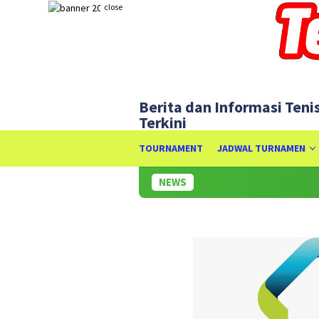
Skip
close
to
content
Berita dan Informasi Teni
Terkini
TOURNAMENT
JADWAL TURNAMEN
NEWS