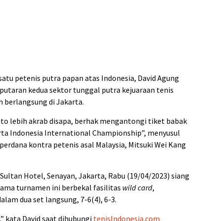
 satu petenis putra papan atas Indonesia, David Agung
 putaran kedua sektor tunggal putra kejuaraan tenis
h berlangsung di Jakarta.
to lebih akrab disapa, berhak mengantongi tiket babak
rta Indonesia International Championship”, menyusul
perdana kontra petenis asal Malaysia, Mitsuki Wei Kang
 Sultan Hotel, Senayan, Jakarta, Rabu (19/04/2023) siang
ama turnamen ini berbekal fasilitas
wild card
,
alam dua set langsung, 7-6(4), 6-3.
…” kata David saat dihubungi
tenisIndonesia.com