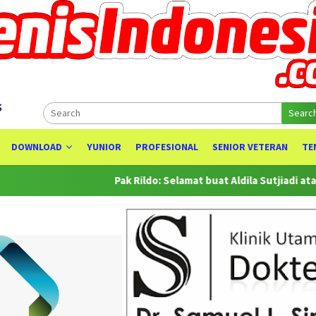
s
Searc
DOWNLOAD
YUNIOR
PROFESIONAL
SENIOR VETERAN
TE
Pak Rildo: Selamat buat Aldila Sutjiadi atas Prestasinya s