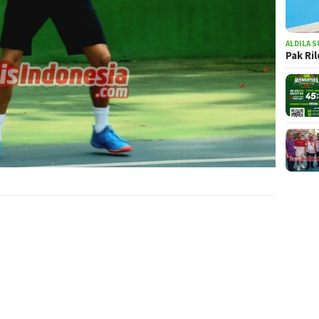
ALDILA S
Pak Ri