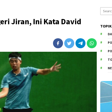
Search
for:
ri Jiran, Ini Kata David
TOPIK
DA
PO
PO
T
N