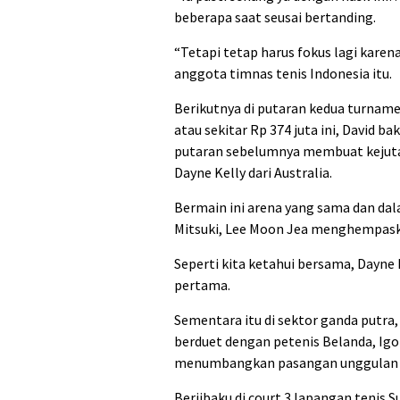
beberapa saat seusai bertanding.
“Tetapi tetap harus fokus lagi kare
anggota timnas tenis Indonesia itu.
Berikutnya di putaran kedua turname
atau sekitar Rp 374 juta ini, David b
putaran sebelumnya membuat kejuta
Dayne Kelly dari Australia.
Bermain ini arena yang sama dan dal
Mitsuki, Lee Moon Jea menghempaskan
Seperti kita ketahui bersama, Dayne
pertama.
Sementara itu di sektor ganda putra,
berduet dengan petenis Belanda, Igor
menumbangkan pasangan unggulan t
Berjibaku di court 3 lapangan tenis 