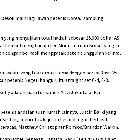
na besok main lagi lawan petenis Korea.” sambung
n yang menyajikan total hadiah sebesar 25.000 dollar AS
akal berduel menghadapi Lee Moon Jea dari Korsel yang di
n dengan berhasil menggasak petenis unggulan kelima,
am waktu yang tak terpaut lama dengan partai Davis Vs
 petenis Negeri Kanguru itu straight set 6-4, 6-3.
 Kelly adalah juara turnamen M 25 Jakarta pekan
 petenis andalan tuan rumah lainnya, Justin Barki yang
 Sijsling, mencetak kejutan besar dengan berhasil
eratas, Matthew Christopher Romios/Brandon Walkin.
Sultan Hotel, Senayan, Jakarta, Rabu (19/04/2023) siang