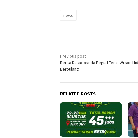
news
Post
Previous post
Berita Duka: Ibunda Pegiat Tenis Wilson Hi
navigation
Berpulang
RELATED POSTS